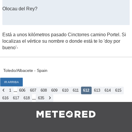
Olocau del Rey?
Está a unos kilómetros pasado Cinctorres camino Portel. Si
localizas el vértice su nombre o donde está te lo 'doy por
bueno'-
Toledo/Albacete - Spain
IR ARRIBA
...
1
606
607
608
609
610
611
612
613
614
615
...
616
617
618
635