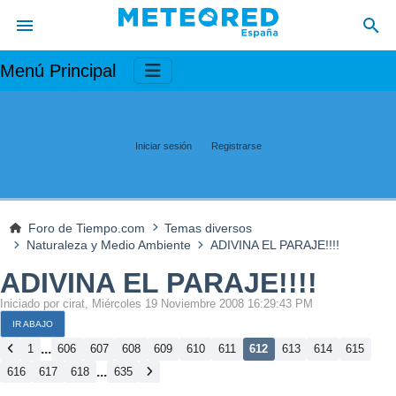
Menú Principal
Iniciar sesión
Registrarse
Foro de Tiempo.com
Temas diversos
Naturaleza y Medio Ambiente
ADIVINA EL PARAJE!!!!
ADIVINA EL PARAJE!!!!
Iniciado por cirat, Miércoles 19 Noviembre 2008 16:29:43 PM
IR ABAJO
...
1
606
607
608
609
610
611
612
613
614
615
...
616
617
618
635