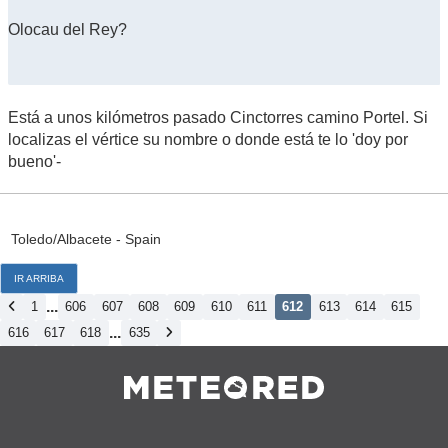
Olocau del Rey?
Está a unos kilómetros pasado Cinctorres camino Portel. Si
localizas el vértice su nombre o donde está te lo 'doy por
bueno'-
Toledo/Albacete - Spain
IR ARRIBA
...
1
606
607
608
609
610
611
612
613
614
615
...
616
617
618
635