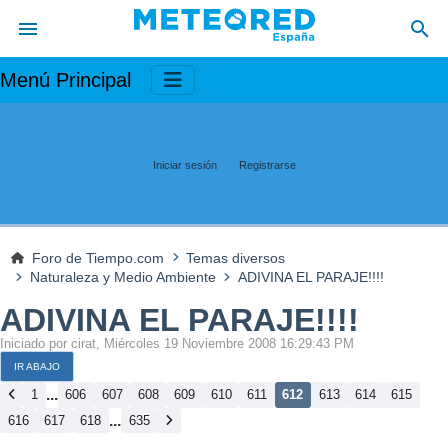
Menú Principal
Iniciar sesión
Registrarse
Foro de Tiempo.com
Temas diversos
Naturaleza y Medio Ambiente
ADIVINA EL PARAJE!!!!
ADIVINA EL PARAJE!!!!
Iniciado por cirat, Miércoles 19 Noviembre 2008 16:29:43 PM
IR ABAJO
...
1
606
607
608
609
610
611
612
613
614
615
...
616
617
618
635