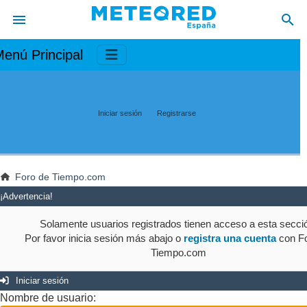
enú Principal
Iniciar sesión
Registrarse
Foro de Tiempo.com
¡Advertencia!
Solamente usuarios registrados tienen acceso a esta secci
Por favor inicia sesión más abajo o
registra una cuenta
con Fo
Tiempo.com
Iniciar sesión
Nombre de usuario: