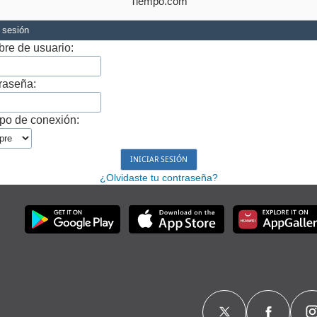
Tiempo.com
r sesión
re de usuario:
raseña:
po de conexión:
¿Olvidaste tu contraseña?