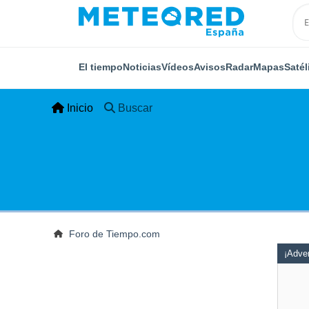
El tiempo
Noticias
Vídeos
Avisos
Radar
Mapas
Satél
Inicio
Buscar
Foro de Tiempo.com
¡Adver