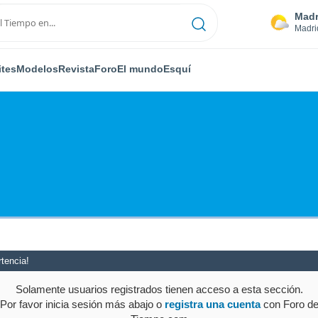
Madr
Madri
ites
Modelos
Revista
Foro
El mundo
Esquí
tencia!
Solamente usuarios registrados tienen acceso a esta sección.
Por favor inicia sesión más abajo o
registra una cuenta
con Foro d