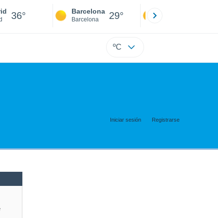
id
Barcelona
Sevilla
36°
29°
38°
d
Barcelona
Sevilla
ºC
Iniciar sesión
Registrarse
e