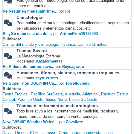
Foro general de meteorología, donde se tratará cualquier tema
sobre meteorología.
Re:Resumen mensual/trime...
por
ipj
Climatología
Para hablar de clima y climatología: clasificaciones, seguimiento
de indicadores y elementos climáticos, etc
Re:¿Se debe esta ola de ...
por
AritmePrim19792003
Subforos
Climas del mundo y climatología histórica
Cambio climático
Tiempo Severo
La Meteorología Extrema
Moderador:
Kazatormentas
Re:Vídeos de tiempo seve...
por
Reysagrado
Huracanes, tifones, ciclones, tormentas tropicales
Moderador:
rayo_cruces
Re:SuperTifón DOLPHIN Ca...
por
Torrelloviedo
Subforos
Teoría Tropical
Pacífico SurOeste
Australia
Atlántico
Pacífico Este y
Central
Pacífico Oeste
Índico Norte
Índico SurOeste
Técnica e instrumentos meteorológicos
Todo lo relativo a los instrumentos de medición, técnicas y
trucos, formas de uso, compra-venta, consejos...
New "WS40" Weather Websi...
por
Cavaliere
Subforos
Davis
Oregon
PCE
Lacrosse
Otros Instrumentos/Estaciones