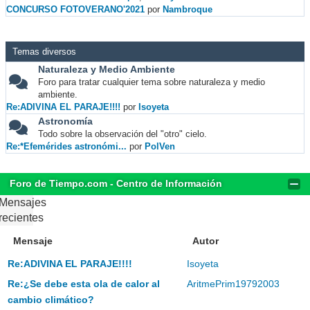
CONCURSO FOTOVERANO'2021
por
Nambroque
Temas diversos
Naturaleza y Medio Ambiente
Foro para tratar cualquier tema sobre naturaleza y medio
ambiente.
Re:ADIVINA EL PARAJE!!!!
por
Isoyeta
Astronomía
Todo sobre la observación del "otro" cielo.
Re:*Efemérides astronómi...
por
PolVen
Foro de Tiempo.com - Centro de Información
Mensajes
recientes
Mensaje
Autor
Re:ADIVINA EL PARAJE!!!!
Isoyeta
Re:¿Se debe esta ola de calor al
AritmePrim19792003
cambio climático?