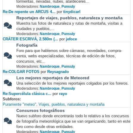
tormentas, nevadas, nubes, atardeceres...
Moderadores:
Nambroque
,
Punsuly
Re:De repente un ARCUS 4...
por
tinydicarl
Reportajes de viajes, pueblos, naturaleza y montaña
Muestra tus fotos de naturaleza y rutas de montaña, visitas a
ciudades y pueblos,...
Moderadores:
Nambroque
,
Punsuly
CRÁTER ESCRIVÁ, 2.580m (...
por
jefoce
Fotografía
Foro para que hablemos sobre cámaras, novedades, compra-
venta, webs especializadas, técnicas de edición de fotos,
concursos, etc...
Moderadores:
Nambroque
,
Punsuly
Re:COLGAR FOTOS
por
Reysagrado
Los mejores reportajes de Meteored
Una selección de los mejores reportajes colgados por los foreros.
Moderadores:
Nambroque
,
Punsuly
Re:Supercélula clásica c...
por
rayo
Subforos
Puramente "meteo"
Viajes, pueblos, naturaleza y montaña
Concursos fotográficos
Nuevo subforo donde encontrarás todo lo relativo a los concursos
de fotografía meteorológica que se van organizando, tanto en este
foro como desde otras entidades.
Moderadores:
Nambroque
,
Punsuly