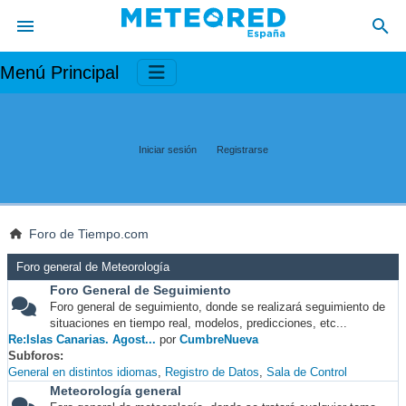
Menú Principal
Iniciar sesión
Registrarse
Foro de Tiempo.com
Foro general de Meteorología
Foro General de Seguimiento
Foro general de seguimiento, donde se realizará seguimiento de
situaciones en tiempo real, modelos, predicciones, etc...
Re:Islas Canarias. Agost...
por
CumbreNueva
Subforos
General en distintos idiomas
Registro de Datos
Sala de Control
Meteorología general