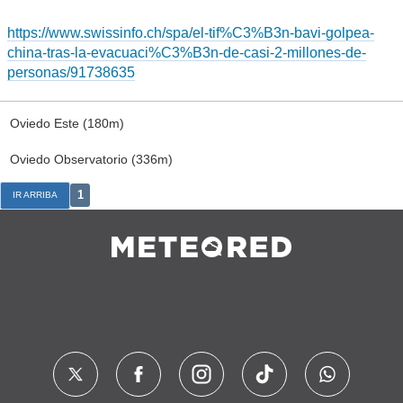
https://www.swissinfo.ch/spa/el-tif%C3%B3n-bavi-golpea-
china-tras-la-evacuaci%C3%B3n-de-casi-2-millones-de-
personas/91738635
Oviedo Este (180m)
Oviedo Observatorio (336m)
1
IR ARRIBA