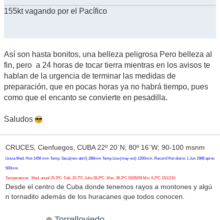
155kt vagando por el Pacífico
Así son hasta bonitos, una belleza peligrosa Pero belleza al
fin, pero a 24 horas de tocar tierra mientras en los avisos te
hablan de la urgencia de terminar las medidas de
preparación, que en pocas horas ya no habrá tiempo, pues
como que el encanto se convierte en pesadilla.
Saludos
CRUCES, Cienfuegos, CUBA 22º 20`N; 80º 16`W; 90-100 msnm
Lluvia Med. Hist 1456 mm Temp. Seca(nov-abril) 288mm Temp Lluv.(may-oct) 1200mm, Record Hist diario: 1 Jun 1988 aprox
500mm
Temperaturas Med. anual 25.3ºC Feb. 20.7ºC Julio 28.2ºC Max. 36.2ºC 02/05/09 Min. 6.2ºC 15/12/10
Desde el centro de Cuba donde tenemos rayos a montones y algú
n tornadito además de los huracanes que todos conocen.
Torrelloviedo