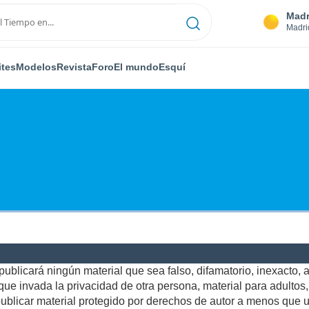
Madr
Madri
ites
Modelos
Revista
Foro
El mundo
Esquí
ublicará ningún material que sea falso, difamatorio, inexacto, ab
e invada la privacidad de otra persona, material para adultos, o
blicar material protegido por derechos de autor a menos que us