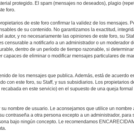
material protegido. El spam (mensajes no deseados), plagio (re
te foro.
propietarios de este foro confirmar la validez de los mensajes.
sables de su contenido. No garantizamos la exactitud, integrid
autor, y no necesariamente las opiniones de este foro, su Staff, 
censurable a notificarlo a un administrador o un moderador del 
urable, dentro de un período de tiempo razonable, si determina
r capaces de eliminar o modificar mensajes particulares de mane
nido de los mensajes que publica. Además, está de acuerdo en 
ado con este foro, su Staff, y sus subsidiarios. Los propietarios
a recabada en este servicio) en el supuesto de una queja forma
egir su nombre de usuario. Le aconsejamos que utilice un nombr
su contraseña a otra persona excepto a un administrador, para 
rsona bajo ningún concepto. Le recomendamos ENCARECIDAME
ta.