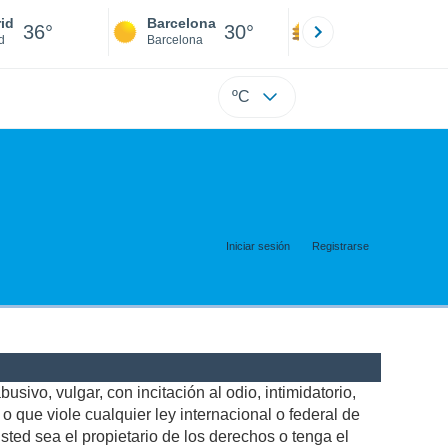
id
Barcelona
Sevilla
36°
30°
38°
d
Barcelona
Sevilla
ºC
Iniciar sesión
Registrarse
usivo, vulgar, con incitación al odio, intimidatorio,
 que viole cualquier ley internacional o federal de
ted sea el propietario de los derechos o tenga el