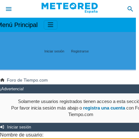
enú Principal
Iniciar sesión
Registrarse
Foro de Tiempo.com
¡Advertencia!
Solamente usuarios registrados tienen acceso a esta secci
Por favor inicia sesión más abajo o
registra una cuenta
con Fo
Tiempo.com
Iniciar sesión
Nombre de usuario: