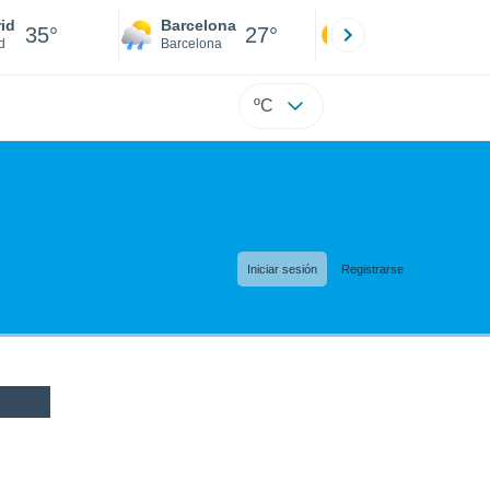
id
Barcelona
Sevilla
35°
27°
36°
d
Barcelona
Sevilla
ºC
Iniciar sesión
Registrarse