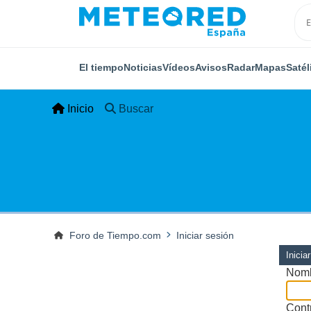
El tiempo
Noticias
Vídeos
Avisos
Radar
Mapas
Satél
Inicio
Buscar
Foro de Tiempo.com
Iniciar sesión
Inicia
Nomb
Cont