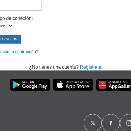
po de conexión:
daste tu contraseña?
¿No tienes una cuenta?
Regístrate
.