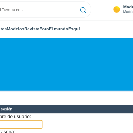
Madr
Madri
ites
Modelos
Revista
Foro
El mundo
Esquí
r sesión
re de usuario:
raseña: