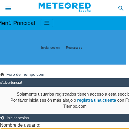
enú Principal
Iniciar sesión
Registrarse
Foro de Tiempo.com
¡Advertencia!
Solamente usuarios registrados tienen acceso a esta secci
Por favor inicia sesión más abajo o
registra una cuenta
con Fo
Tiempo.com
Iniciar sesión
Nombre de usuario: