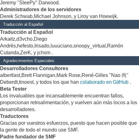
Jeremy "SleePy" Darwood.
Administradores de los servidores
Derek Schwab,Michael Johnson, y Liroy van Hoewijk.
Traducción al Español
Traducción al Español
Arkaitz,d3vcho,Diego
Andrés,hefesto,Irisado,luuuciano,snoopy_virtual,Ramón
Cutanda,ZerK, y jchsm .
Agradecimientos Especiales
Desarrolladores Consultores
albertlast,Brett Flannigan,Mark Rose,René-Gilles "Nao 尚"
Deberdt,tinoest, y todos los que han
colaborado en GitHub
.
Beta Tester
Los invaluables que incansablemente encuentran fallos,
proporcionan retroalimentación, y vuelven aún más locos a los
desarrolladores.
Traductores
Gracias por vuestros esfuerzos, puesto que hacen posible que
la gente de todo el mundo use SMF.
Padre fundador de SMF