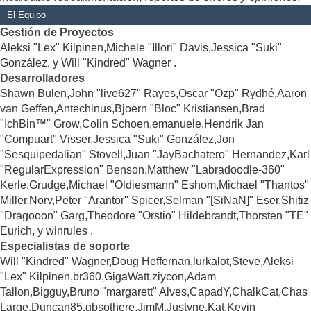
El Equipo
Gestión de Proyectos
Aleksi "Lex" Kilpinen,Michele "Illori" Davis,Jessica "Suki"
González, y Will "Kindred" Wagner .
Desarrolladores
Shawn Bulen,John "live627" Rayes,Oscar "Ozp" Rydhé,Aaron
van Geffen,Antechinus,Bjoern "Bloc" Kristiansen,Brad
"IchBin™" Grow,Colin Schoen,emanuele,Hendrik Jan
"Compuart" Visser,Jessica "Suki" González,Jon
"Sesquipedalian" Stovell,Juan "JayBachatero" Hernandez,Karl
"RegularExpression" Benson,Matthew "Labradoodle-360"
Kerle,Grudge,Michael "Oldiesmann" Eshom,Michael "Thantos"
Miller,Norv,Peter "Arantor" Spicer,Selman "[SiNaN]" Eser,Shitiz
"Dragooon" Garg,Theodore "Orstio" Hildebrandt,Thorsten "TE"
Eurich, y winrules .
Especialistas de soporte
Will "Kindred" Wagner,Doug Heffernan,lurkalot,Steve,Aleksi
"Lex" Kilpinen,br360,GigaWatt,ziycon,Adam
Tallon,Bigguy,Bruno "margarett" Alves,CapadY,ChalkCat,Chas
Large,Duncan85,gbsothere,JimM,Justyne,Kat,Kevin