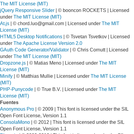
The MIT License (MIT)
jQuery Responsive Slider
| © booncon ROCKETS | Licensed
under
The MIT License (MIT)
At.js
| ©
chord.luo@gmail.com
| Licensed under
The MIT
License (MIT)
HTML5 Desktop Notifications
| © Tsvetan Tsvetkov | Licensed
under
The Apache License Version 2.0
GAuth Code Generator/Validator
| © Chris Cornutt | Licensed
under
The MIT License (MIT)
Dropzone.js
| © Matias Meno | Licensed under
The MIT
License (MIT)
Minify
| © Matthias Mullie | Licensed under
The MIT License
(MIT)
PHP-Punycode
| © True B.V. | Licensed under
The MIT
License (MIT)
Fuentes
Anonymous Pro
| © 2009 | This font is licensed under the SIL
Open Font License, Version 1.1
ConsolaMono
| © 2012 | This font is licensed under the SIL
Open Font License, Version 1.1