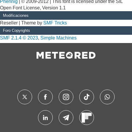
Phennig
| © 2009-2012 | This font is licensed under the SIL
Open Font License, Version 1.1
Modificaciones
Reseller | Theme by
SMF Tricks
Foro Copyrights
SMF 2.1.4 © 2023
,
Simple Machines