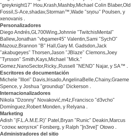
"greyknight17" Hou,Krash,Mashby,Michael Colin Blaber,Old
Fossil,S-Ace,shadav,Storman™,Wade "sησω" Poulsen, y
xenovanis .
Personalizadores
Diego Andrés,GL700Wing,Johnnie "TwitchisMental"
Ballew,Jonathan "vbgamer45" Valentin,Sami "SychO"
Mazouz,Brannon "B" Hall,Gary M. Gadsdon,Jack
"akabugeyes" Thorsen,Jason "JBlaze" Clemons,Joey
"Tyrsson" Smith,Kays,Michael "Mick."
Gomez,NanoSector,Ricky.,Russell "NEND" Najar, y SA™ .
Escritores de documentación
Michele "Illori" Davis,Irisado,AngelinaBelle,Chainy,Graeme
Spence, y Joshua "groundup" Dickerson .
Internacionalizadores
Nikola "Dzonny" Novaković,m4z,Francisco "d3vcho"
Domínguez,Robert Monden, y Relyana .
Marketing
Adish "(F.L.A.M.E.R)" Patel,Bryan "Runic" Deakin,Marcus
"cσσкιє мσηѕтєя" Forsberg, y Ralph "[n3rve]" Otowo .
Administradores del sitio