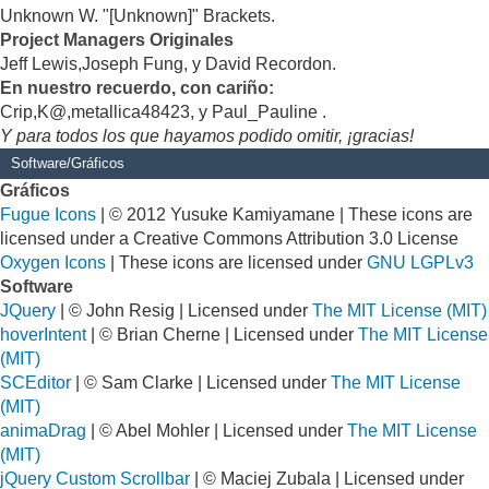
Unknown W. "[Unknown]" Brackets.
Project Managers Originales
Jeff Lewis,Joseph Fung, y David Recordon.
En nuestro recuerdo, con cariño:
Crip,K@,metallica48423, y Paul_Pauline .
Y para todos los que hayamos podido omitir, ¡gracias!
Software/Gráficos
Gráficos
Fugue Icons
| © 2012 Yusuke Kamiyamane | These icons are
licensed under a Creative Commons Attribution 3.0 License
Oxygen Icons
| These icons are licensed under
GNU LGPLv3
Software
JQuery
| © John Resig | Licensed under
The MIT License (MIT)
hoverIntent
| © Brian Cherne | Licensed under
The MIT License
(MIT)
SCEditor
| © Sam Clarke | Licensed under
The MIT License
(MIT)
animaDrag
| © Abel Mohler | Licensed under
The MIT License
(MIT)
jQuery Custom Scrollbar
| © Maciej Zubala | Licensed under