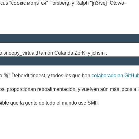
cus "cσσкιє мσηѕтєя" Forsberg, y Ralph "[n3rve]" Otowo .
.
no,snoopy_virtual,Ramón Cutanda,ZerK, y jchsm .
o 尚" Deberdt,tinoest, y todos los que han
colaborado en GitHu
s, proporcionan retroalimentación, y vuelven aún más locos a l
sible que la gente de todo el mundo use SMF.