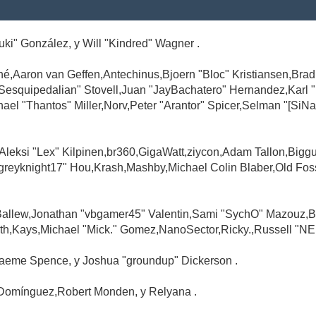
Suki" González, y Will "Kindred" Wagner .
é,Aaron van Geffen,Antechinus,Bjoern "Bloc" Kristiansen,Br
"Sesquipedalian" Stovell,Juan "JayBachatero" Hernandez,Karl
l "Thantos" Miller,Norv,Peter "Arantor" Spicer,Selman "[SiNa
,Aleksi "Lex" Kilpinen,br360,GigaWatt,ziycon,Adam Tallon,Big
greyknight17" Hou,Krash,Mashby,Michael Colin Blaber,Old Fo
Ballew,Jonathan "vbgamer45" Valentin,Sami "SychO" Mazouz,B
th,Kays,Michael "Mick." Gomez,NanoSector,Ricky.,Russell "NE
,Graeme Spence, y Joshua "groundup" Dickerson .
Domínguez,Robert Monden, y Relyana .