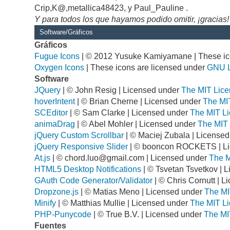
Crip,K@,metallica48423, y Paul_Pauline .
Y para todos los que hayamos podido omitir, ¡gracias!
Software/Gráficos
Gráficos
Fugue Icons
| © 2012 Yusuke Kamiyamane | These ico
Oxygen Icons
| These icons are licensed under
GNU 
Software
JQuery
| © John Resig | Licensed under
The MIT Lice
hoverIntent
| © Brian Cherne | Licensed under
The MI
SCEditor
| © Sam Clarke | Licensed under
The MIT Li
animaDrag
| © Abel Mohler | Licensed under
The MIT 
jQuery Custom Scrollbar
| © Maciej Zubala | License
jQuery Responsive Slider
| © booncon ROCKETS | L
At.js
| ©
chord.luo@gmail.com
| Licensed under
The M
HTML5 Desktop Notifications
| © Tsvetan Tsvetkov | 
GAuth Code Generator/Validator
| © Chris Cornutt | 
Dropzone.js
| © Matias Meno | Licensed under
The MI
Minify
| © Matthias Mullie | Licensed under
The MIT Li
PHP-Punycode
| © True B.V. | Licensed under
The MI
Fuentes