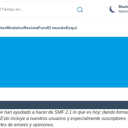
Madr
Madri
ites
Modelos
Revista
Foro
El mundo
Esquí
ue han ayudado a hacer de SMF 2.1 lo que es hoy; dando forma y
to incluye a nuestros usuarios y especialmente suscriptores - gr
tes de errores y opiniones.