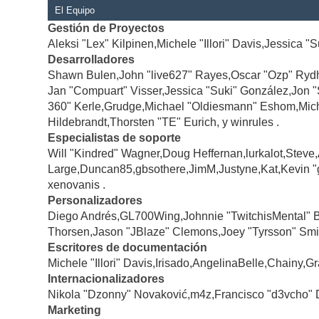
El Equipo
Gestión de Proyectos
Aleksi "Lex" Kilpinen,Michele "Illori" Davis,Jessica "
Desarrolladores
Shawn Bulen,John "live627" Rayes,Oscar "Ozp" Rydh
Jan "Compuart" Visser,Jessica "Suki" González,Jon 
360" Kerle,Grudge,Michael "Oldiesmann" Eshom,Michae
Hildebrandt,Thorsten "TE" Eurich, y winrules .
Especialistas de soporte
Will "Kindred" Wagner,Doug Heffernan,lurkalot,Steve
Large,Duncan85,gbsothere,JimM,Justyne,Kat,Kevin "
xenovanis .
Personalizadores
Diego Andrés,GL700Wing,Johnnie "TwitchisMental" 
Thorsen,Jason "JBlaze" Clemons,Joey "Tyrsson" Smi
Escritores de documentación
Michele "Illori" Davis,Irisado,AngelinaBelle,Chainy
Internacionalizadores
Nikola "Dzonny" Novaković,m4z,Francisco "d3vcho" 
Marketing