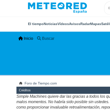
El tiempo
Noticias
Vídeos
Avisos
Radar
Mapas
Satél
Inicio
Buscar
Foro de Tiempo.com
Créditos
Simple Machines quiere dar las gracias a todos los q
malos momentos. No habría sido posible sin ustedes. Es
como proporcionar invaluable retroalimentación, repor