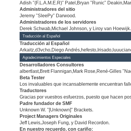
Adish "(F.L.A.M.E.R)" Patel,Bryan "Runic" Deakin,Mar
Administradores del sitio
Jeremy "SleePy" Darwood.
Administradores de los servidores
Derek Schwab,Michael Johnson, y Liroy van Hoewijk
Traducción al Español
Traducción al Español
Arkaitz,d3vcho,Diego Andrés,hefesto,Irisado,luuucia
Agradecimientos Especiales
Desarrolladores Consultores
albertlast,Brett Flannigan,Mark Rose,René-Gilles "Na
Beta Tester
Los invaluables que incansablemente encuentran fallo
Traductores
Gracias por vuestros esfuerzos, puesto que hacen po
Padre fundador de SMF
Unknown W. "[Unknown]" Brackets.
Project Managers Originales
Jeff Lewis,Joseph Fung, y David Recordon.
En nuestro recuerdo, con cariño: