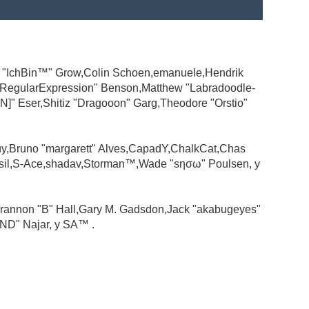
ad "IchBin™" Grow,Colin Schoen,emanuele,Hendrik
 "RegularExpression" Benson,Matthew "Labradoodle-
N]" Eser,Shitiz "Dragooon" Garg,Theodore "Orstio"
guy,Bruno "margarett" Alves,CapadY,ChalkCat,Chas
ssil,S-Ace,shadav,Storman™,Wade "sησω" Poulsen, y
rannon "B" Hall,Gary M. Gadsdon,Jack "akabugeyes"
ND" Najar, y SA™ .