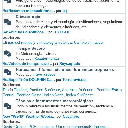
Foro general de meteorología, donde se tratará cualquier tema
sobre meteorología.
Re:Resumen mensual/trime...
por
ipj
Climatología
Para hablar de clima y climatología: clasificaciones, seguimiento
de indicadores y elementos climáticos, etc
Re:Articulos científicos...
por
180961X
Subforos
Climas del mundo y climatología histórica
Cambio climático
Tiempo Severo
La Meteorología Extrema
Moderador:
Kazatormentas
Re:Vídeos de tiempo seve...
por
Reysagrado
Huracanes, tifones, ciclones, tormentas tropicales
Moderador:
rayo_cruces
Re:SuperTifón DOLPHIN Ca...
por
Torrelloviedo
Subforos
Teoría Tropical
Pacífico SurOeste
Australia
Atlántico
Pacífico Este y
Central
Pacífico Oeste
Índico Norte
Índico SurOeste
Técnica e instrumentos meteorológicos
Todo lo relativo a los instrumentos de medición, técnicas y
trucos, formas de uso, compra-venta, consejos...
New "WS40" Weather Websi...
por
Cavaliere
Subforos
Davis
Oregon
PCE
Lacrosse
Otros Instrumentos/Estaciones