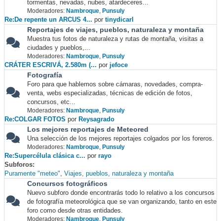
tormentas, nevadas, nubes, atardeceres...
Moderadores:
Nambroque
,
Punsuly
Re:De repente un ARCUS 4...
por
tinydicarl
Reportajes de viajes, pueblos, naturaleza y montaña
Muestra tus fotos de naturaleza y rutas de montaña, visitas a
ciudades y pueblos,...
Moderadores:
Nambroque
,
Punsuly
CRÁTER ESCRIVÁ, 2.580m (...
por
jefoce
Fotografía
Foro para que hablemos sobre cámaras, novedades, compra-
venta, webs especializadas, técnicas de edición de fotos,
concursos, etc...
Moderadores:
Nambroque
,
Punsuly
Re:COLGAR FOTOS
por
Reysagrado
Los mejores reportajes de Meteored
Una selección de los mejores reportajes colgados por los foreros.
Moderadores:
Nambroque
,
Punsuly
Re:Supercélula clásica c...
por
rayo
Subforos
Puramente "meteo"
Viajes, pueblos, naturaleza y montaña
Concursos fotográficos
Nuevo subforo donde encontrarás todo lo relativo a los concursos
de fotografía meteorológica que se van organizando, tanto en este
foro como desde otras entidades.
Moderadores:
Nambroque
,
Punsuly