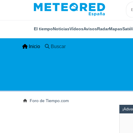
El tiempo
Noticias
Vídeos
Avisos
Radar
Mapas
Satél
Inicio
Buscar
Foro de Tiempo.com
¡Adver