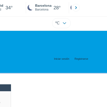
id
Barcelona
Sevilla
34°
28°
34°
d
Barcelona
Sevilla
ºC
Iniciar sesión
Registrarse
e