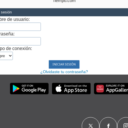
Tiempo.com
r sesión
re de usuario:
raseña:
po de conexión:
¿Olvidaste tu contraseña?