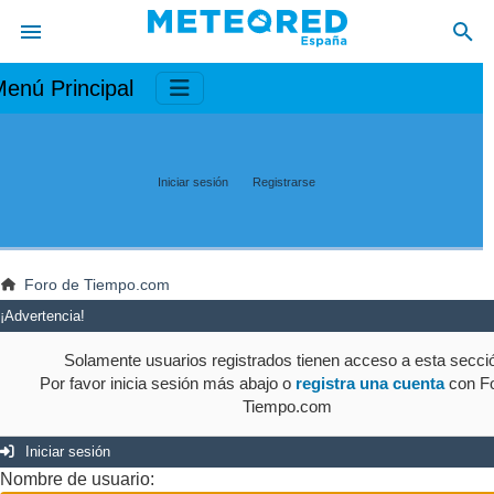
enú Principal
Iniciar sesión
Registrarse
Foro de Tiempo.com
¡Advertencia!
Solamente usuarios registrados tienen acceso a esta secci
Por favor inicia sesión más abajo o
registra una cuenta
con Fo
Tiempo.com
Iniciar sesión
Nombre de usuario: