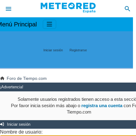
enú Principal
Iniciar sesión
Registrarse
Foro de Tiempo.com
¡Advertencia!
Solamente usuarios registrados tienen acceso a esta secci
Por favor inicia sesión más abajo o
registra una cuenta
con Fo
Tiempo.com
Iniciar sesión
Nombre de usuario: