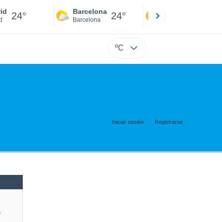
id
Barcelona
Sevilla
24°
24°
24°
d
Barcelona
Sevilla
ºC
Iniciar sesión
Registrarse
e