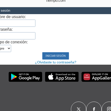
Tiempo.com
r sesión
re de usuario:
raseña:
po de conexión:
¿Olvidaste tu contraseña?