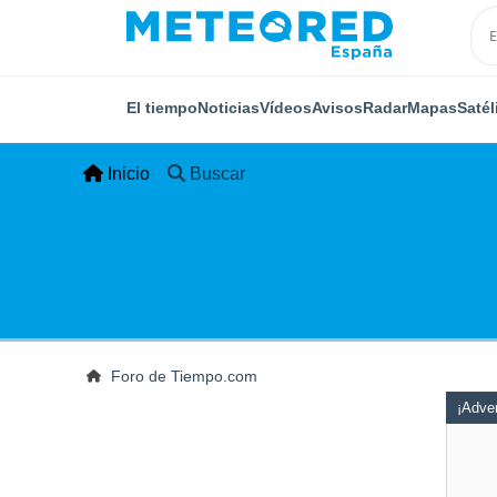
El tiempo
Noticias
Vídeos
Avisos
Radar
Mapas
Satél
Inicio
Buscar
Foro de Tiempo.com
¡Adver