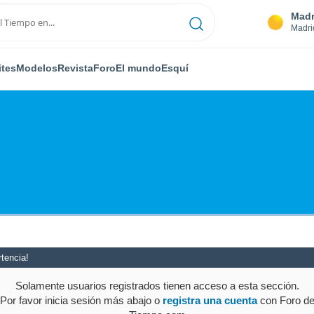
Madr
Madri
ites
Modelos
Revista
Foro
El mundo
Esquí
tencia!
Solamente usuarios registrados tienen acceso a esta sección.
Por favor inicia sesión más abajo o
registra una cuenta
con Foro d