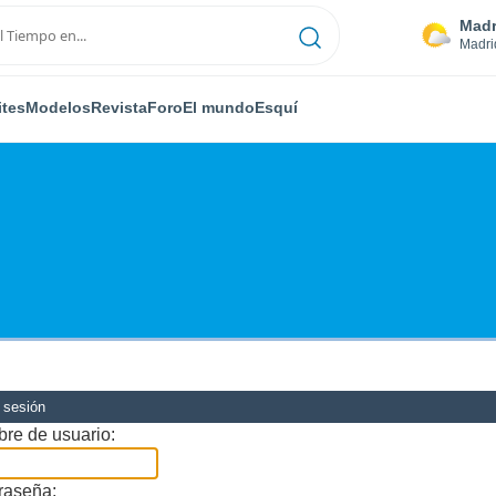
Madr
Madri
ites
Modelos
Revista
Foro
El mundo
Esquí
r sesión
re de usuario:
raseña: