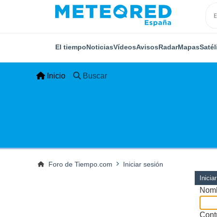
El tiempo
Noticias
Vídeos
Avisos
Radar
Mapas
Satél
Inicio
Buscar
Foro de Tiempo.com
Iniciar sesión
Inicia
Nomb
Cont