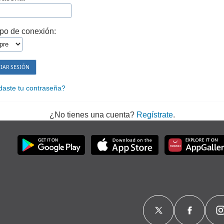
po de conexión:
daste tu contraseña?
¿No tienes una cuenta?
Regístrate
.