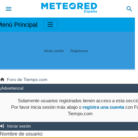
enú Principal
Iniciar sesión
Registrarse
Foro de Tiempo.com
¡Advertencia!
Solamente usuarios registrados tienen acceso a esta secci
Por favor inicia sesión más abajo o
registra una cuenta
con Fo
Tiempo.com
Iniciar sesión
Nombre de usuario: