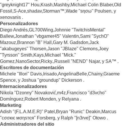
"greyknight17" Hou,Krash,Mashby,Michael Colin Blaber,Old
Fossil,S-Ace,shadav,Storman™,Wade "sησω" Poulsen, y
xenovanis .
Personalizadores
Diego Andrés,GL700Wing,Johnnie "TwitchisMental"
Ballew,Jonathan "vbgamer45" Valentin,Sami "SychO"
Mazouz,Brannon "B" Hall,Gary M. Gadsdon,Jack
"akabugeyes" Thorsen,Jason "JBlaze" Clemons,Joey
"Tyrsson" Smith,Kays,Michael "Mick."
Gomez,NanoSector,Ricky.,Russell "NEND" Najar, y SA™ .
Escritores de documentación
Michele "Illori" Davis,Irisado,AngelinaBelle,Chainy,Graeme
Spence, y Joshua "groundup" Dickerson .
Internacionalizadores
Nikola "Dzonny" Novaković,m4z,Francisco "d3vcho"
Domínguez,Robert Monden, y Relyana .
Marketing
Adish "(F.L.A.M.E.R)" Patel,Bryan "Runic" Deakin,Marcus
"cσσкιє мσηѕтєя" Forsberg, y Ralph "[n3rve]" Otowo .
Administradores del sitio