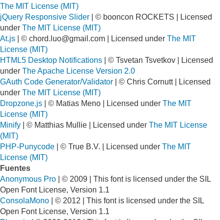
The MIT License (MIT)
jQuery Responsive Slider
| © booncon ROCKETS | Licensed
under
The MIT License (MIT)
At.js
| ©
chord.luo@gmail.com
| Licensed under
The MIT
License (MIT)
HTML5 Desktop Notifications
| © Tsvetan Tsvetkov | Licensed
under
The Apache License Version 2.0
GAuth Code Generator/Validator
| © Chris Cornutt | Licensed
under
The MIT License (MIT)
Dropzone.js
| © Matias Meno | Licensed under
The MIT
License (MIT)
Minify
| © Matthias Mullie | Licensed under
The MIT License
(MIT)
PHP-Punycode
| © True B.V. | Licensed under
The MIT
License (MIT)
Fuentes
Anonymous Pro
| © 2009 | This font is licensed under the SIL
Open Font License, Version 1.1
ConsolaMono
| © 2012 | This font is licensed under the SIL
Open Font License, Version 1.1