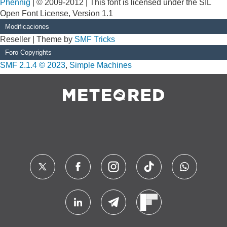
Phennig
| © 2009-2012 | This font is licensed under the SIL
Open Font License, Version 1.1
Modificaciones
Reseller | Theme by
SMF Tricks
Foro Copyrights
SMF 2.1.4 © 2023
,
Simple Machines