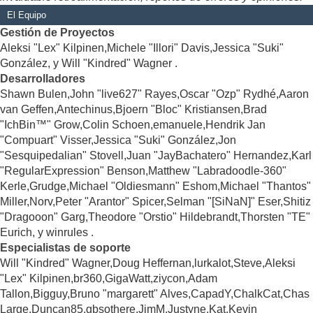
El Equipo
Gestión de Proyectos
Aleksi "Lex" Kilpinen,Michele "Illori" Davis,Jessica "Suki"
González, y Will "Kindred" Wagner .
Desarrolladores
Shawn Bulen,John "live627" Rayes,Oscar "Ozp" Rydhé,Aaron
van Geffen,Antechinus,Bjoern "Bloc" Kristiansen,Brad
"IchBin™" Grow,Colin Schoen,emanuele,Hendrik Jan
"Compuart" Visser,Jessica "Suki" González,Jon
"Sesquipedalian" Stovell,Juan "JayBachatero" Hernandez,Karl
"RegularExpression" Benson,Matthew "Labradoodle-360"
Kerle,Grudge,Michael "Oldiesmann" Eshom,Michael "Thantos"
Miller,Norv,Peter "Arantor" Spicer,Selman "[SiNaN]" Eser,Shitiz
"Dragooon" Garg,Theodore "Orstio" Hildebrandt,Thorsten "TE"
Eurich, y winrules .
Especialistas de soporte
Will "Kindred" Wagner,Doug Heffernan,lurkalot,Steve,Aleksi
"Lex" Kilpinen,br360,GigaWatt,ziycon,Adam
Tallon,Bigguy,Bruno "margarett" Alves,CapadY,ChalkCat,Chas
Large,Duncan85,gbsothere,JimM,Justyne,Kat,Kevin