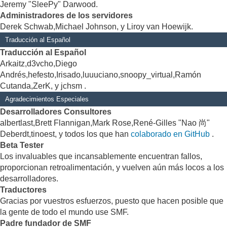
Jeremy "SleePy" Darwood.
Administradores de los servidores
Derek Schwab,Michael Johnson, y Liroy van Hoewijk.
Traducción al Español
Traducción al Español
Arkaitz,d3vcho,Diego
Andrés,hefesto,Irisado,luuuciano,snoopy_virtual,Ramón
Cutanda,ZerK, y jchsm .
Agradecimientos Especiales
Desarrolladores Consultores
albertlast,Brett Flannigan,Mark Rose,René-Gilles "Nao 尚"
Deberdt,tinoest, y todos los que han
colaborado en GitHub
.
Beta Tester
Los invaluables que incansablemente encuentran fallos,
proporcionan retroalimentación, y vuelven aún más locos a los
desarrolladores.
Traductores
Gracias por vuestros esfuerzos, puesto que hacen posible que
la gente de todo el mundo use SMF.
Padre fundador de SMF