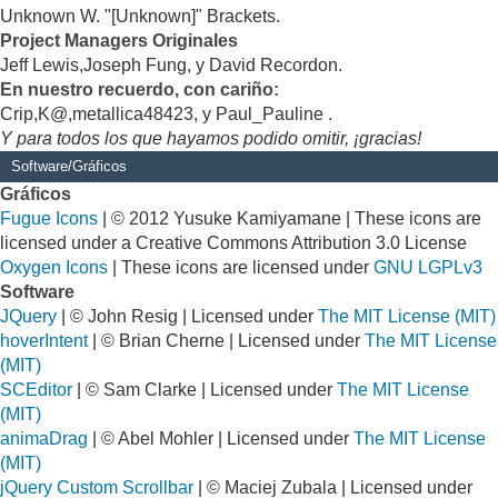
Unknown W. "[Unknown]" Brackets.
Project Managers Originales
Jeff Lewis,Joseph Fung, y David Recordon.
En nuestro recuerdo, con cariño:
Crip,K@,metallica48423, y Paul_Pauline .
Y para todos los que hayamos podido omitir, ¡gracias!
Software/Gráficos
Gráficos
Fugue Icons
| © 2012 Yusuke Kamiyamane | These icons are
licensed under a Creative Commons Attribution 3.0 License
Oxygen Icons
| These icons are licensed under
GNU LGPLv3
Software
JQuery
| © John Resig | Licensed under
The MIT License (MIT)
hoverIntent
| © Brian Cherne | Licensed under
The MIT License
(MIT)
SCEditor
| © Sam Clarke | Licensed under
The MIT License
(MIT)
animaDrag
| © Abel Mohler | Licensed under
The MIT License
(MIT)
jQuery Custom Scrollbar
| © Maciej Zubala | Licensed under