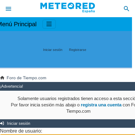
enú Principal
Iniciar sesión
Registrarse
Foro de Tiempo.com
¡Advertencia!
Solamente usuarios registrados tienen acceso a esta secci
Por favor inicia sesión más abajo o
registra una cuenta
con Fo
Tiempo.com
Iniciar sesión
Nombre de usuario: