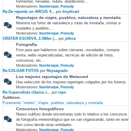
tormentas, nevadas, nubes, atardeceres...
Moderadores:
Nambroque
,
Punsuly
Re:De repente un ARCUS 4...
por
tinydicarl
Reportajes de viajes, pueblos, naturaleza y montaña
Muestra tus fotos de naturaleza y rutas de montaña, visitas a
ciudades y pueblos,...
Moderadores:
Nambroque
,
Punsuly
CRÁTER ESCRIVÁ, 2.580m (...
por
jefoce
Fotografía
Foro para que hablemos sobre cámaras, novedades, compra-
venta, webs especializadas, técnicas de edición de fotos,
concursos, etc...
Moderadores:
Nambroque
,
Punsuly
Re:COLGAR FOTOS
por
Reysagrado
Los mejores reportajes de Meteored
Una selección de los mejores reportajes colgados por los foreros.
Moderadores:
Nambroque
,
Punsuly
Re:Supercélula clásica c...
por
rayo
Subforos
Puramente "meteo"
Viajes, pueblos, naturaleza y montaña
Concursos fotográficos
Nuevo subforo donde encontrarás todo lo relativo a los concursos
de fotografía meteorológica que se van organizando, tanto en este
foro como desde otras entidades.
Moderadores:
Nambroque
,
Punsuly