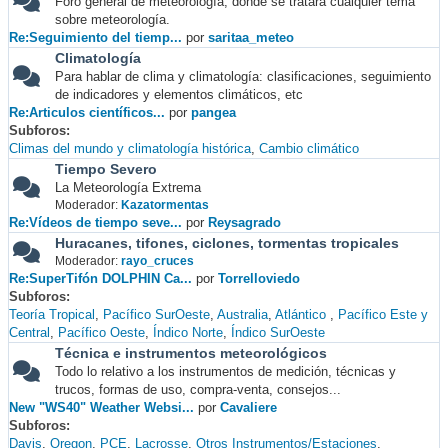
Foro general de meteorología, donde se tratará cualquier tema
sobre meteorología.
Re:Seguimiento del tiemp...
por
saritaa_meteo
Climatología
Para hablar de clima y climatología: clasificaciones, seguimiento
de indicadores y elementos climáticos, etc
Re:Articulos científicos...
por
pangea
Subforos
Climas del mundo y climatología histórica
Cambio climático
Tiempo Severo
La Meteorología Extrema
Moderador:
Kazatormentas
Re:Vídeos de tiempo seve...
por
Reysagrado
Huracanes, tifones, ciclones, tormentas tropicales
Moderador:
rayo_cruces
Re:SuperTifón DOLPHIN Ca...
por
Torrelloviedo
Subforos
Teoría Tropical
Pacífico SurOeste
Australia
Atlántico
Pacífico Este y
Central
Pacífico Oeste
Índico Norte
Índico SurOeste
Técnica e instrumentos meteorológicos
Todo lo relativo a los instrumentos de medición, técnicas y
trucos, formas de uso, compra-venta, consejos...
New "WS40" Weather Websi...
por
Cavaliere
Subforos
Davis
Oregon
PCE
Lacrosse
Otros Instrumentos/Estaciones