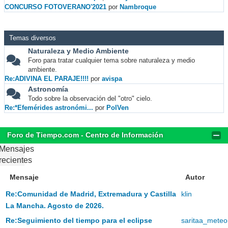
CONCURSO FOTOVERANO'2021
por
Nambroque
Temas diversos
Naturaleza y Medio Ambiente
Foro para tratar cualquier tema sobre naturaleza y medio
ambiente.
Re:ADIVINA EL PARAJE!!!!
por
avispa
Astronomía
Todo sobre la observación del "otro" cielo.
Re:*Efemérides astronómi...
por
PolVen
Foro de Tiempo.com - Centro de Información
Mensajes
recientes
Mensaje
Autor
Re:Comunidad de Madrid, Extremadura y Castilla
klin
La Mancha. Agosto de 2026.
Re:Seguimiento del tiempo para el eclipse
saritaa_meteo