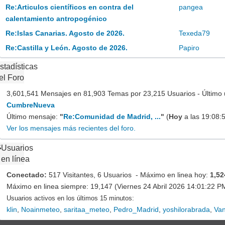
Re:Articulos científicos en contra del
pangea
calentamiento antropogénico
Re:Islas Canarias. Agosto de 2026.
Texeda79
Re:Castilla y León. Agosto de 2026.
Papiro
stadísticas
el Foro
3,601,541 Mensajes en 81,903 Temas por 23,215 Usuarios - Último 
CumbreNueva
Último mensaje:
"
Re:Comunidad de Madrid, ...
"
(
Hoy
a las 19:08:
Ver los mensajes más recientes del foro.
Usuarios
en línea
Conectado:
517 Visitantes, 6 Usuarios - Máximo en linea hoy:
1,52
Máximo en linea siempre: 19,147 (Viernes 24 Abril 2026 14:01:22 P
Usuarios activos en los últimos 15 minutos:
klin
,
Noainmeteo
,
saritaa_meteo
,
Pedro_Madrid
,
yoshilorabrada
,
Va