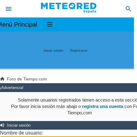
enú Principal
Iniciar sesión
Registrarse
Foro de Tiempo.com
¡Advertencia!
Solamente usuarios registrados tienen acceso a esta secci
Por favor inicia sesión más abajo o
registra una cuenta
con Fo
Tiempo.com
Iniciar sesión
Nombre de usuario: