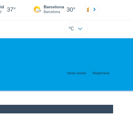
id
Barcelona
Sevilla
37°
30°
39°
d
Barcelona
Sevilla
ºC
Iniciar sesión
Registrarse