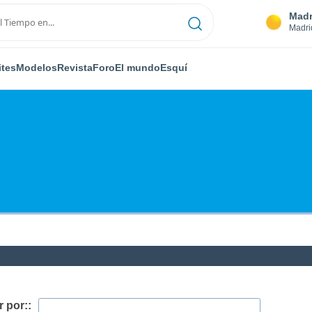
Madr
Madri
ites
Modelos
Revista
Foro
El mundo
Esquí
 por::