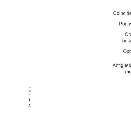
Coincide
Por u
Or
bús
Opc
Antigüed
me