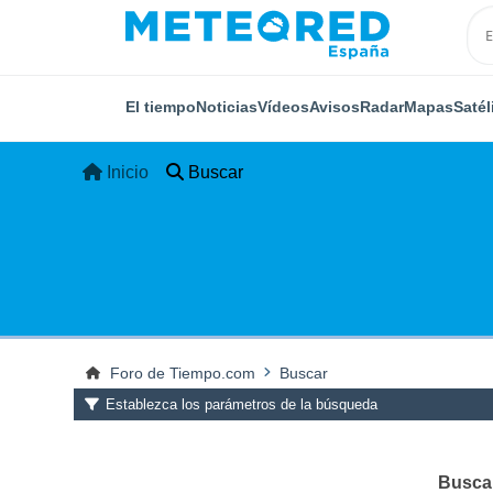
El tiempo
Noticias
Vídeos
Avisos
Radar
Mapas
Satél
Inicio
Buscar
Foro de Tiempo.com
Buscar
Establezca los parámetros de la búsqueda
Buscar