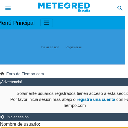
enú Principal
Iniciar sesión
Registrarse
Foro de Tiempo.com
¡Advertencia!
Solamente usuarios registrados tienen acceso a esta secci
Por favor inicia sesión más abajo o
registra una cuenta
con Fo
Tiempo.com
Iniciar sesión
Nombre de usuario: