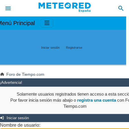
enú Principal
Iniciar sesión
Registrarse
Foro de Tiempo.com
¡Advertencia!
Solamente usuarios registrados tienen acceso a esta secci
Por favor inicia sesión más abajo o
registra una cuenta
con Fo
Tiempo.com
Iniciar sesión
Nombre de usuario: