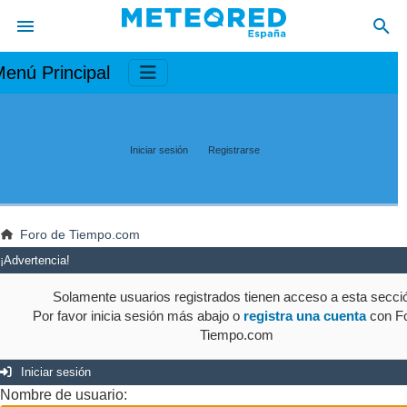
enú Principal
Iniciar sesión
Registrarse
Foro de Tiempo.com
¡Advertencia!
Solamente usuarios registrados tienen acceso a esta secci
Por favor inicia sesión más abajo o
registra una cuenta
con Fo
Tiempo.com
Iniciar sesión
Nombre de usuario: