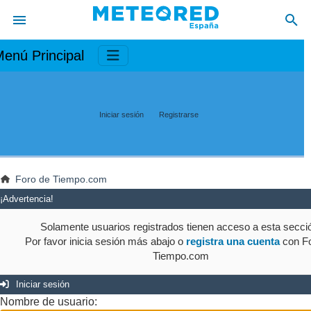
enú Principal
Iniciar sesión
Registrarse
Foro de Tiempo.com
¡Advertencia!
Solamente usuarios registrados tienen acceso a esta secci
Por favor inicia sesión más abajo o
registra una cuenta
con Fo
Tiempo.com
Iniciar sesión
Nombre de usuario: