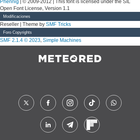
Phennig
| © 2009-2012 | This font is licensed under the SIL
Open Font License, Version 1.1
Modificaciones
Reseller | Theme by
SMF Tricks
Foro Copyrights
SMF 2.1.4 © 2023
,
Simple Machines