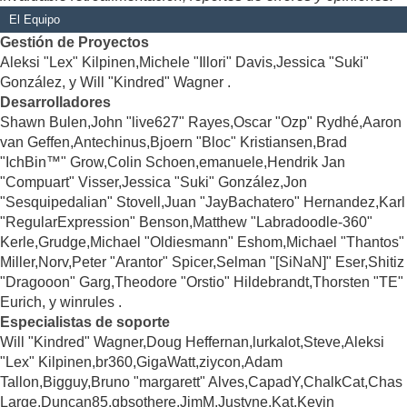
El Equipo
Gestión de Proyectos
Aleksi "Lex" Kilpinen,Michele "Illori" Davis,Jessica "Suki"
González, y Will "Kindred" Wagner .
Desarrolladores
Shawn Bulen,John "live627" Rayes,Oscar "Ozp" Rydhé,Aaron
van Geffen,Antechinus,Bjoern "Bloc" Kristiansen,Brad
"IchBin™" Grow,Colin Schoen,emanuele,Hendrik Jan
"Compuart" Visser,Jessica "Suki" González,Jon
"Sesquipedalian" Stovell,Juan "JayBachatero" Hernandez,Karl
"RegularExpression" Benson,Matthew "Labradoodle-360"
Kerle,Grudge,Michael "Oldiesmann" Eshom,Michael "Thantos"
Miller,Norv,Peter "Arantor" Spicer,Selman "[SiNaN]" Eser,Shitiz
"Dragooon" Garg,Theodore "Orstio" Hildebrandt,Thorsten "TE"
Eurich, y winrules .
Especialistas de soporte
Will "Kindred" Wagner,Doug Heffernan,lurkalot,Steve,Aleksi
"Lex" Kilpinen,br360,GigaWatt,ziycon,Adam
Tallon,Bigguy,Bruno "margarett" Alves,CapadY,ChalkCat,Chas
Large,Duncan85,gbsothere,JimM,Justyne,Kat,Kevin