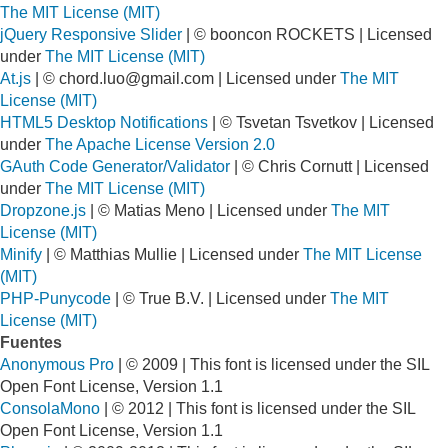
The MIT License (MIT)
jQuery Responsive Slider
| © booncon ROCKETS | Licensed
under
The MIT License (MIT)
At.js
| ©
chord.luo@gmail.com
| Licensed under
The MIT
License (MIT)
HTML5 Desktop Notifications
| © Tsvetan Tsvetkov | Licensed
under
The Apache License Version 2.0
GAuth Code Generator/Validator
| © Chris Cornutt | Licensed
under
The MIT License (MIT)
Dropzone.js
| © Matias Meno | Licensed under
The MIT
License (MIT)
Minify
| © Matthias Mullie | Licensed under
The MIT License
(MIT)
PHP-Punycode
| © True B.V. | Licensed under
The MIT
License (MIT)
Fuentes
Anonymous Pro
| © 2009 | This font is licensed under the SIL
Open Font License, Version 1.1
ConsolaMono
| © 2012 | This font is licensed under the SIL
Open Font License, Version 1.1