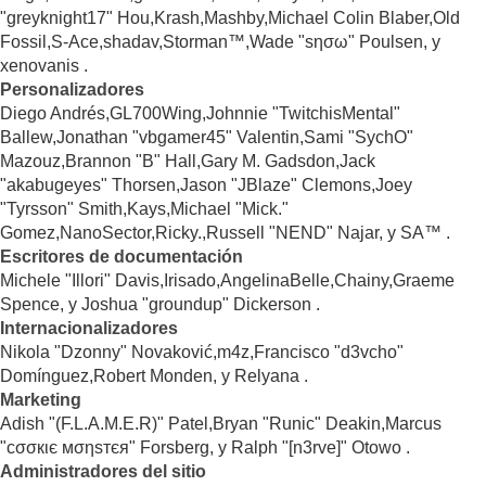
"greyknight17" Hou,Krash,Mashby,Michael Colin Blaber,Old
Fossil,S-Ace,shadav,Storman™,Wade "sησω" Poulsen, y
xenovanis .
Personalizadores
Diego Andrés,GL700Wing,Johnnie "TwitchisMental"
Ballew,Jonathan "vbgamer45" Valentin,Sami "SychO"
Mazouz,Brannon "B" Hall,Gary M. Gadsdon,Jack
"akabugeyes" Thorsen,Jason "JBlaze" Clemons,Joey
"Tyrsson" Smith,Kays,Michael "Mick."
Gomez,NanoSector,Ricky.,Russell "NEND" Najar, y SA™ .
Escritores de documentación
Michele "Illori" Davis,Irisado,AngelinaBelle,Chainy,Graeme
Spence, y Joshua "groundup" Dickerson .
Internacionalizadores
Nikola "Dzonny" Novaković,m4z,Francisco "d3vcho"
Domínguez,Robert Monden, y Relyana .
Marketing
Adish "(F.L.A.M.E.R)" Patel,Bryan "Runic" Deakin,Marcus
"cσσкιє мσηѕтєя" Forsberg, y Ralph "[n3rve]" Otowo .
Administradores del sitio