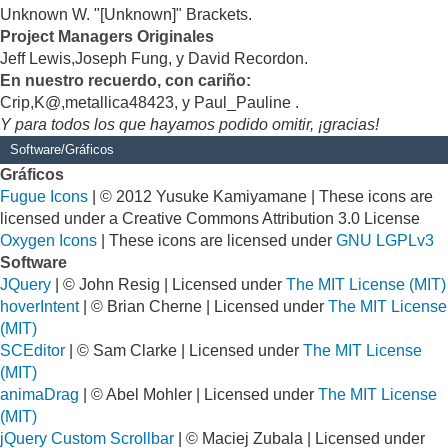
Unknown W. "[Unknown]" Brackets.
Project Managers Originales
Jeff Lewis,Joseph Fung, y David Recordon.
En nuestro recuerdo, con cariño:
Crip,K@,metallica48423, y Paul_Pauline .
Y para todos los que hayamos podido omitir, ¡gracias!
Software/Gráficos
Gráficos
Fugue Icons
| © 2012 Yusuke Kamiyamane | These icons are
licensed under a Creative Commons Attribution 3.0 License
Oxygen Icons
| These icons are licensed under
GNU LGPLv3
Software
JQuery
| © John Resig | Licensed under
The MIT License (MIT)
hoverIntent
| © Brian Cherne | Licensed under
The MIT License
(MIT)
SCEditor
| © Sam Clarke | Licensed under
The MIT License
(MIT)
animaDrag
| © Abel Mohler | Licensed under
The MIT License
(MIT)
jQuery Custom Scrollbar
| © Maciej Zubala | Licensed under