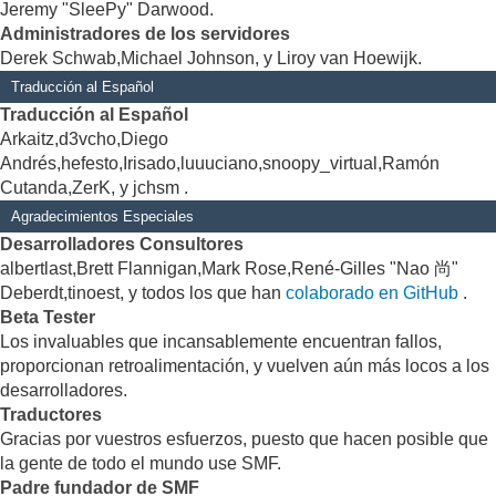
Jeremy "SleePy" Darwood.
Administradores de los servidores
Derek Schwab,Michael Johnson, y Liroy van Hoewijk.
Traducción al Español
Traducción al Español
Arkaitz,d3vcho,Diego
Andrés,hefesto,Irisado,luuuciano,snoopy_virtual,Ramón
Cutanda,ZerK, y jchsm .
Agradecimientos Especiales
Desarrolladores Consultores
albertlast,Brett Flannigan,Mark Rose,René-Gilles "Nao 尚"
Deberdt,tinoest, y todos los que han
colaborado en GitHub
.
Beta Tester
Los invaluables que incansablemente encuentran fallos,
proporcionan retroalimentación, y vuelven aún más locos a los
desarrolladores.
Traductores
Gracias por vuestros esfuerzos, puesto que hacen posible que
la gente de todo el mundo use SMF.
Padre fundador de SMF