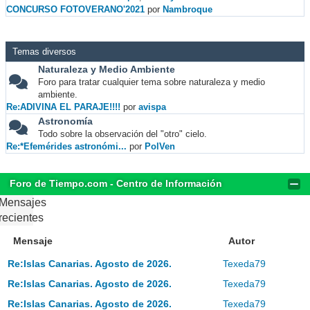
CONCURSO FOTOVERANO'2021
por
Nambroque
Temas diversos
Naturaleza y Medio Ambiente
Foro para tratar cualquier tema sobre naturaleza y medio
ambiente.
Re:ADIVINA EL PARAJE!!!!
por
avispa
Astronomía
Todo sobre la observación del "otro" cielo.
Re:*Efemérides astronómi...
por
PolVen
Foro de Tiempo.com - Centro de Información
Mensajes
recientes
Mensaje
Autor
Re:Islas Canarias. Agosto de 2026.
Texeda79
Re:Islas Canarias. Agosto de 2026.
Texeda79
Re:Islas Canarias. Agosto de 2026.
Texeda79