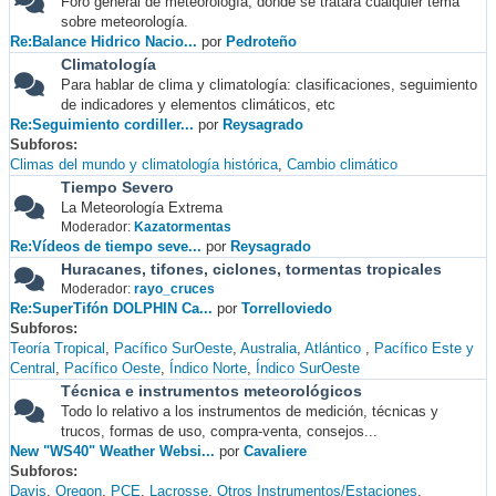
Foro general de meteorología, donde se tratará cualquier tema
sobre meteorología.
Re:Balance Hidrico Nacio...
por
Pedroteño
Climatología
Para hablar de clima y climatología: clasificaciones, seguimiento
de indicadores y elementos climáticos, etc
Re:Seguimiento cordiller...
por
Reysagrado
Subforos
Climas del mundo y climatología histórica
Cambio climático
Tiempo Severo
La Meteorología Extrema
Moderador:
Kazatormentas
Re:Vídeos de tiempo seve...
por
Reysagrado
Huracanes, tifones, ciclones, tormentas tropicales
Moderador:
rayo_cruces
Re:SuperTifón DOLPHIN Ca...
por
Torrelloviedo
Subforos
Teoría Tropical
Pacífico SurOeste
Australia
Atlántico
Pacífico Este y
Central
Pacífico Oeste
Índico Norte
Índico SurOeste
Técnica e instrumentos meteorológicos
Todo lo relativo a los instrumentos de medición, técnicas y
trucos, formas de uso, compra-venta, consejos...
New "WS40" Weather Websi...
por
Cavaliere
Subforos
Davis
Oregon
PCE
Lacrosse
Otros Instrumentos/Estaciones