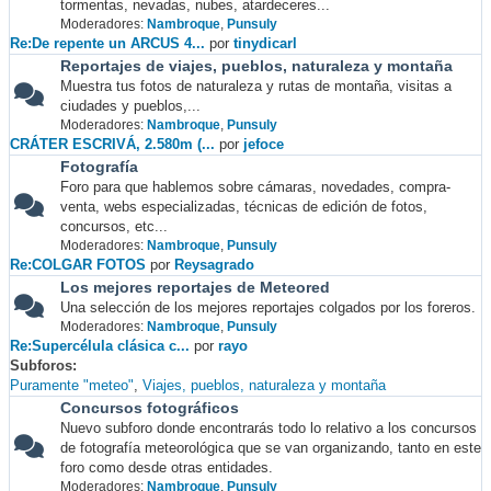
tormentas, nevadas, nubes, atardeceres...
Moderadores:
Nambroque
,
Punsuly
Re:De repente un ARCUS 4...
por
tinydicarl
Reportajes de viajes, pueblos, naturaleza y montaña
Muestra tus fotos de naturaleza y rutas de montaña, visitas a
ciudades y pueblos,...
Moderadores:
Nambroque
,
Punsuly
CRÁTER ESCRIVÁ, 2.580m (...
por
jefoce
Fotografía
Foro para que hablemos sobre cámaras, novedades, compra-
venta, webs especializadas, técnicas de edición de fotos,
concursos, etc...
Moderadores:
Nambroque
,
Punsuly
Re:COLGAR FOTOS
por
Reysagrado
Los mejores reportajes de Meteored
Una selección de los mejores reportajes colgados por los foreros.
Moderadores:
Nambroque
,
Punsuly
Re:Supercélula clásica c...
por
rayo
Subforos
Puramente "meteo"
Viajes, pueblos, naturaleza y montaña
Concursos fotográficos
Nuevo subforo donde encontrarás todo lo relativo a los concursos
de fotografía meteorológica que se van organizando, tanto en este
foro como desde otras entidades.
Moderadores:
Nambroque
,
Punsuly