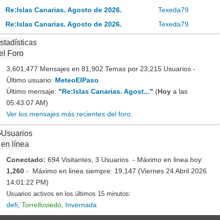
Re:Islas Canarias. Agosto de 2026.
Texeda79
Re:Islas Canarias. Agosto de 2026.
Texeda79
stadísticas
el Foro
3,601,477 Mensajes en 81,902 Temas por 23,215 Usuarios -
Último usuario:
MeteoElPaso
Último mensaje:
"
Re:Islas Canarias. Agost...
"
(
Hoy
a las
05:43:07 AM)
Ver los mensajes más recientes del foro.
Usuarios
en línea
Conectado:
694 Visitantes, 3 Usuarios - Máximo en linea hoy:
1,260
- Máximo en linea siempre: 19,147 (Viernes 24 Abril 2026
14:01:22 PM)
Usuarios activos en los últimos 15 minutos:
defi
,
Torrelloviedo
,
Invernada