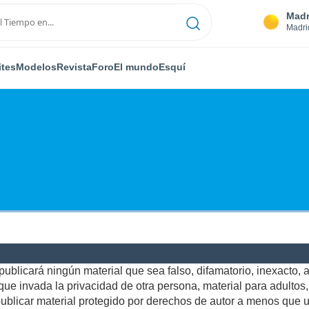
Madr
Madri
ites
Modelos
Revista
Foro
El mundo
Esquí
ublicará ningún material que sea falso, difamatorio, inexacto, ab
e invada la privacidad de otra persona, material para adultos, o
blicar material protegido por derechos de autor a menos que us