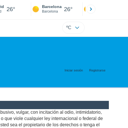
id
Barcelona
Sevilla
26°
26°
25°
d
Barcelona
Sevilla
ºC
Iniciar sesión
Registrarse
usivo, vulgar, con incitación al odio, intimidatorio,
 que viole cualquier ley internacional o federal de
ted sea el propietario de los derechos o tenga el