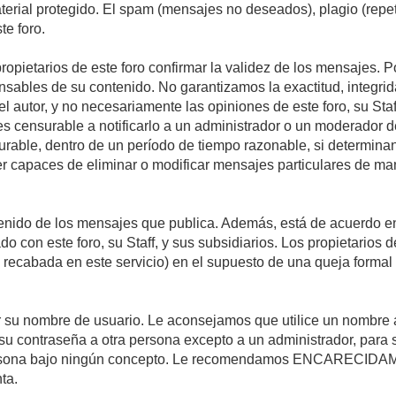
material protegido. El spam (mensajes no deseados), plagio (re
te foro.
propietarios de este foro confirmar la validez de los mensajes.
sables de su contenido. No garantizamos la exactitud, integrid
autor, y no necesariamente las opiniones de este foro, su Staff, 
censurable a notificarlo a un administrador o un moderador del 
urable, dentro de un período de tiempo razonable, si determina
r capaces de eliminar o modificar mensajes particulares de mane
nido de los mensajes que publica. Además, está de acuerdo en 
ado con este foro, su Staff, y sus subsidiarios. Los propietarios
a recabada en este servicio) en el supuesto de una queja forma
egir su nombre de usuario. Le aconsejamos que utilice un nombr
su contraseña a otra persona excepto a un administrador, para 
rsona bajo ningún concepto. Le recomendamos ENCARECIDAME
ta.