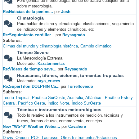
Foro general de meteorología, donde se tratará cualquier tema
sobre meteorología.
Re:Noticias de la peníns...
por
Josh
Climatología
Para hablar de clima y climatología: clasificaciones, seguimiento
de indicadores y elementos climáticos, etc
Re:Seguimiento cordiller...
por
Reysagrado
Subforos
Climas del mundo y climatología histórica
Cambio climático
Tiempo Severo
La Meteorología Extrema
Moderador:
Kazatormentas
Re:Vídeos de tiempo seve...
por
Reysagrado
Huracanes, tifones, ciclones, tormentas tropicales
Moderador:
rayo_cruces
Re:SuperTifón DOLPHIN Ca...
por
Torrelloviedo
Subforos
Teoría Tropical
Pacífico SurOeste
Australia
Atlántico
Pacífico Este y
Central
Pacífico Oeste
Índico Norte
Índico SurOeste
Técnica e instrumentos meteorológicos
Todo lo relativo a los instrumentos de medición, técnicas y
trucos, formas de uso, compra-venta, consejos...
New "WS40" Weather Websi...
por
Cavaliere
Subforos
Davis
Oregon
PCE
Lacrosse
Otros Instrumentos/Estaciones