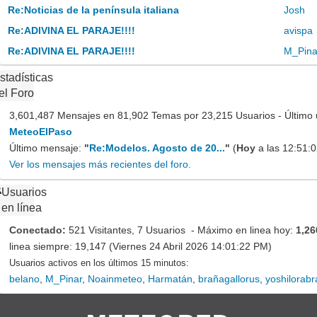
Re:Noticias de la península italiana
Josh
Re:ADIVINA EL PARAJE!!!!
avispa
Re:ADIVINA EL PARAJE!!!!
M_Pina
stadísticas
el Foro
3,601,487 Mensajes en 81,902 Temas por 23,215 Usuarios - Último 
MeteoElPaso
Último mensaje:
"
Re:Modelos. Agosto de 20...
"
(
Hoy
a las 12:51:
Ver los mensajes más recientes del foro.
Usuarios
en línea
Conectado:
521 Visitantes, 7 Usuarios - Máximo en linea hoy:
1,26
linea siempre: 19,147 (Viernes 24 Abril 2026 14:01:22 PM)
Usuarios activos en los últimos 15 minutos:
belano
,
M_Pinar
,
Noainmeteo
,
Harmatán
,
brañagallorus
,
yoshilorab