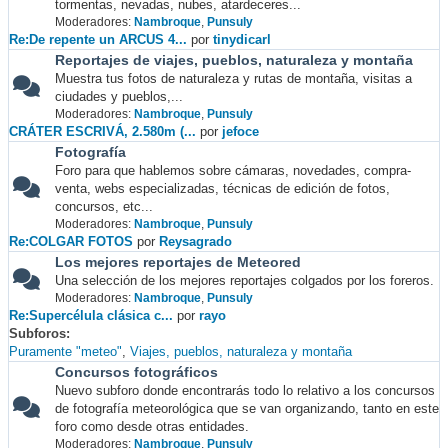
tormentas, nevadas, nubes, atardeceres...
Moderadores:
Nambroque
,
Punsuly
Re:De repente un ARCUS 4...
por
tinydicarl
Reportajes de viajes, pueblos, naturaleza y montaña
Muestra tus fotos de naturaleza y rutas de montaña, visitas a
ciudades y pueblos,...
Moderadores:
Nambroque
,
Punsuly
CRÁTER ESCRIVÁ, 2.580m (...
por
jefoce
Fotografía
Foro para que hablemos sobre cámaras, novedades, compra-
venta, webs especializadas, técnicas de edición de fotos,
concursos, etc...
Moderadores:
Nambroque
,
Punsuly
Re:COLGAR FOTOS
por
Reysagrado
Los mejores reportajes de Meteored
Una selección de los mejores reportajes colgados por los foreros.
Moderadores:
Nambroque
,
Punsuly
Re:Supercélula clásica c...
por
rayo
Subforos
Puramente "meteo"
Viajes, pueblos, naturaleza y montaña
Concursos fotográficos
Nuevo subforo donde encontrarás todo lo relativo a los concursos
de fotografía meteorológica que se van organizando, tanto en este
foro como desde otras entidades.
Moderadores:
Nambroque
,
Punsuly