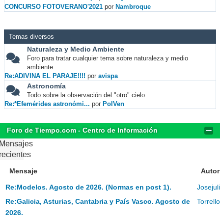
CONCURSO FOTOVERANO'2021
por
Nambroque
Temas diversos
Naturaleza y Medio Ambiente
Foro para tratar cualquier tema sobre naturaleza y medio
ambiente.
Re:ADIVINA EL PARAJE!!!!
por
avispa
Astronomía
Todo sobre la observación del "otro" cielo.
Re:*Efemérides astronómi...
por
PolVen
Foro de Tiempo.com - Centro de Información
Mensajes
recientes
Mensaje
Autor
Re:Modelos. Agosto de 2026. (Normas en post 1).
Josejul
Re:Galicia, Asturias, Cantabria y País Vasco. Agosto de
Torrell
2026.