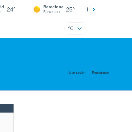
id
Barcelona
Sevilla
24°
25°
25°
d
Barcelona
Sevilla
ºC
Iniciar sesión
Registrarse
e