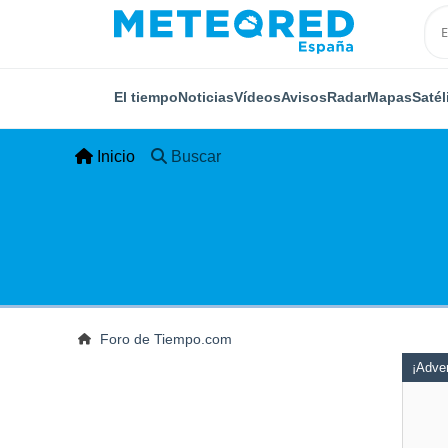
El tiempo
Noticias
Vídeos
Avisos
Radar
Mapas
Satél
Inicio
Buscar
Foro de Tiempo.com
¡Adver