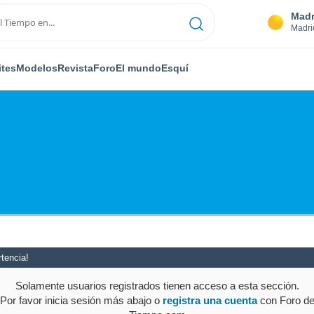
Madr
Madri
ites
Modelos
Revista
Foro
El mundo
Esquí
tencia!
Solamente usuarios registrados tienen acceso a esta sección.
Por favor inicia sesión más abajo o
registra una cuenta
con Foro d