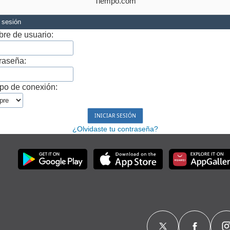
Tiempo.com
r sesión
re de usuario:
raseña:
po de conexión:
¿Olvidaste tu contraseña?