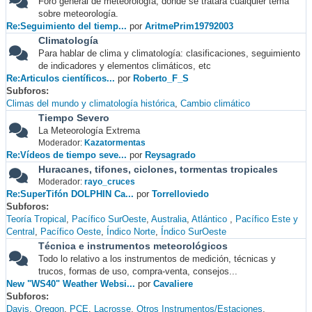
Foro general de meteorología, donde se tratará cualquier tema
sobre meteorología.
Re:Seguimiento del tiemp...
por
AritmePrim19792003
Climatología
Para hablar de clima y climatología: clasificaciones, seguimiento
de indicadores y elementos climáticos, etc
Re:Articulos científicos...
por
Roberto_F_S
Subforos
Climas del mundo y climatología histórica
Cambio climático
Tiempo Severo
La Meteorología Extrema
Moderador:
Kazatormentas
Re:Vídeos de tiempo seve...
por
Reysagrado
Huracanes, tifones, ciclones, tormentas tropicales
Moderador:
rayo_cruces
Re:SuperTifón DOLPHIN Ca...
por
Torrelloviedo
Subforos
Teoría Tropical
Pacífico SurOeste
Australia
Atlántico
Pacífico Este y
Central
Pacífico Oeste
Índico Norte
Índico SurOeste
Técnica e instrumentos meteorológicos
Todo lo relativo a los instrumentos de medición, técnicas y
trucos, formas de uso, compra-venta, consejos...
New "WS40" Weather Websi...
por
Cavaliere
Subforos
Davis
Oregon
PCE
Lacrosse
Otros Instrumentos/Estaciones