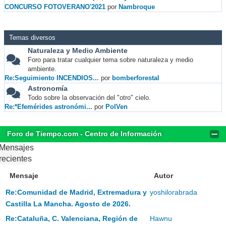
CONCURSO FOTOVERANO'2021
por
Nambroque
Temas diversos
Naturaleza y Medio Ambiente
Foro para tratar cualquier tema sobre naturaleza y medio
ambiente.
Re:Seguimiento INCENDIOS...
por
bomberforestal
Astronomía
Todo sobre la observación del "otro" cielo.
Re:*Efemérides astronómi...
por
PolVen
Foro de Tiempo.com - Centro de Información
Mensajes
recientes
Mensaje
Autor
Re:Comunidad de Madrid, Extremadura y
yoshilorabrada
Castilla La Mancha. Agosto de 2026.
Re:Cataluña, C. Valenciana, Región de
Hawnu