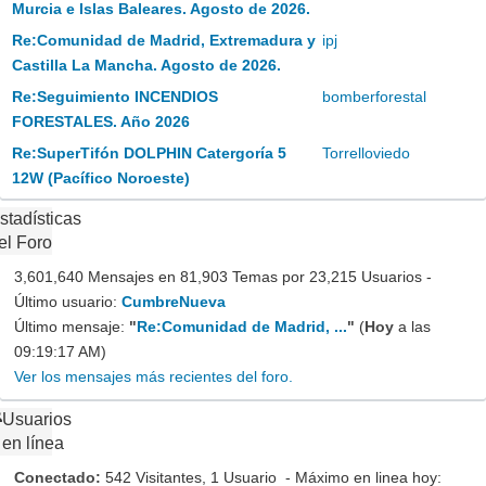
Murcia e Islas Baleares. Agosto de 2026.
Re:Comunidad de Madrid, Extremadura y
ipj
Castilla La Mancha. Agosto de 2026.
Re:Seguimiento INCENDIOS
bomberforestal
FORESTALES. Año 2026
Re:SuperTifón DOLPHIN Catergoría 5
Torrelloviedo
12W (Pacífico Noroeste)
stadísticas
el Foro
3,601,640 Mensajes en 81,903 Temas por 23,215 Usuarios -
Último usuario:
CumbreNueva
Último mensaje:
"
Re:Comunidad de Madrid, ...
"
(
Hoy
a las
09:19:17 AM)
Ver los mensajes más recientes del foro.
Usuarios
en línea
Conectado:
542 Visitantes, 1 Usuario - Máximo en linea hoy: