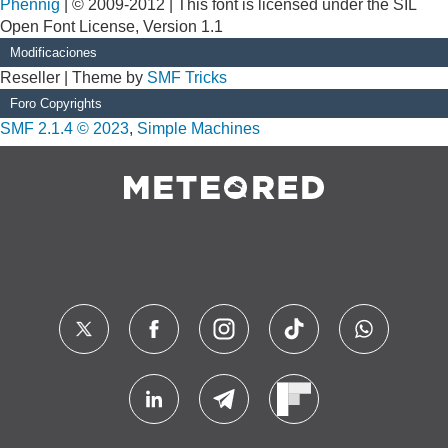
Phennig
| © 2009-2012 | This font is licensed under the SIL
Open Font License, Version 1.1
Modificaciones
Reseller | Theme by
SMF Tricks
Foro Copyrights
SMF 2.1.4 © 2023
,
Simple Machines