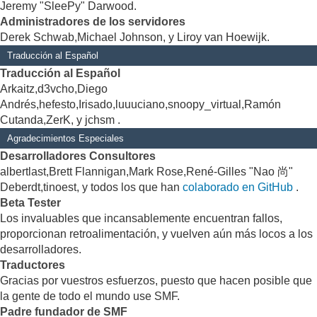
Jeremy "SleePy" Darwood.
Administradores de los servidores
Derek Schwab,Michael Johnson, y Liroy van Hoewijk.
Traducción al Español
Traducción al Español
Arkaitz,d3vcho,Diego
Andrés,hefesto,Irisado,luuuciano,snoopy_virtual,Ramón
Cutanda,ZerK, y jchsm .
Agradecimientos Especiales
Desarrolladores Consultores
albertlast,Brett Flannigan,Mark Rose,René-Gilles "Nao 尚"
Deberdt,tinoest, y todos los que han
colaborado en GitHub
.
Beta Tester
Los invaluables que incansablemente encuentran fallos,
proporcionan retroalimentación, y vuelven aún más locos a los
desarrolladores.
Traductores
Gracias por vuestros esfuerzos, puesto que hacen posible que
la gente de todo el mundo use SMF.
Padre fundador de SMF