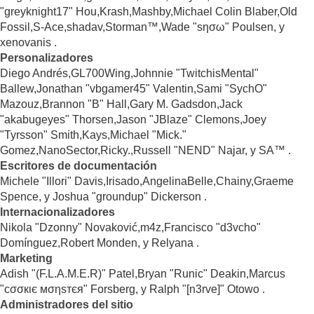
"greyknight17" Hou,Krash,Mashby,Michael Colin Blaber,Old
Fossil,S-Ace,shadav,Storman™,Wade "sησω" Poulsen, y
xenovanis .
Personalizadores
Diego Andrés,GL700Wing,Johnnie "TwitchisMental"
Ballew,Jonathan "vbgamer45" Valentin,Sami "SychO"
Mazouz,Brannon "B" Hall,Gary M. Gadsdon,Jack
"akabugeyes" Thorsen,Jason "JBlaze" Clemons,Joey
"Tyrsson" Smith,Kays,Michael "Mick."
Gomez,NanoSector,Ricky.,Russell "NEND" Najar, y SA™ .
Escritores de documentación
Michele "Illori" Davis,Irisado,AngelinaBelle,Chainy,Graeme
Spence, y Joshua "groundup" Dickerson .
Internacionalizadores
Nikola "Dzonny" Novaković,m4z,Francisco "d3vcho"
Domínguez,Robert Monden, y Relyana .
Marketing
Adish "(F.L.A.M.E.R)" Patel,Bryan "Runic" Deakin,Marcus
"cσσкιє мσηѕтєя" Forsberg, y Ralph "[n3rve]" Otowo .
Administradores del sitio