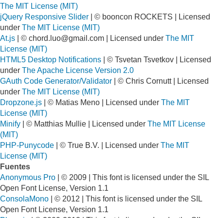
The MIT License (MIT)
jQuery Responsive Slider
| © booncon ROCKETS | Licensed
under
The MIT License (MIT)
At.js
| ©
chord.luo@gmail.com
| Licensed under
The MIT
License (MIT)
HTML5 Desktop Notifications
| © Tsvetan Tsvetkov | Licensed
under
The Apache License Version 2.0
GAuth Code Generator/Validator
| © Chris Cornutt | Licensed
under
The MIT License (MIT)
Dropzone.js
| © Matias Meno | Licensed under
The MIT
License (MIT)
Minify
| © Matthias Mullie | Licensed under
The MIT License
(MIT)
PHP-Punycode
| © True B.V. | Licensed under
The MIT
License (MIT)
Fuentes
Anonymous Pro
| © 2009 | This font is licensed under the SIL
Open Font License, Version 1.1
ConsolaMono
| © 2012 | This font is licensed under the SIL
Open Font License, Version 1.1