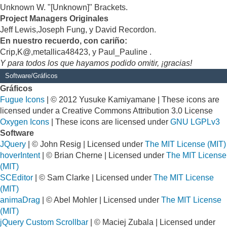
Unknown W. "[Unknown]" Brackets.
Project Managers Originales
Jeff Lewis,Joseph Fung, y David Recordon.
En nuestro recuerdo, con cariño:
Crip,K@,metallica48423, y Paul_Pauline .
Y para todos los que hayamos podido omitir, ¡gracias!
Software/Gráficos
Gráficos
Fugue Icons
| © 2012 Yusuke Kamiyamane | These icons are
licensed under a Creative Commons Attribution 3.0 License
Oxygen Icons
| These icons are licensed under
GNU LGPLv3
Software
JQuery
| © John Resig | Licensed under
The MIT License (MIT)
hoverIntent
| © Brian Cherne | Licensed under
The MIT License
(MIT)
SCEditor
| © Sam Clarke | Licensed under
The MIT License
(MIT)
animaDrag
| © Abel Mohler | Licensed under
The MIT License
(MIT)
jQuery Custom Scrollbar
| © Maciej Zubala | Licensed under