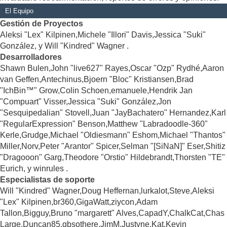
El Equipo
Gestión de Proyectos
Aleksi "Lex" Kilpinen,Michele "Illori" Davis,Jessica "Suki"
González, y Will "Kindred" Wagner .
Desarrolladores
Shawn Bulen,John "live627" Rayes,Oscar "Ozp" Rydhé,Aaron
van Geffen,Antechinus,Bjoern "Bloc" Kristiansen,Brad
"IchBin™" Grow,Colin Schoen,emanuele,Hendrik Jan
"Compuart" Visser,Jessica "Suki" González,Jon
"Sesquipedalian" Stovell,Juan "JayBachatero" Hernandez,Karl
"RegularExpression" Benson,Matthew "Labradoodle-360"
Kerle,Grudge,Michael "Oldiesmann" Eshom,Michael "Thantos"
Miller,Norv,Peter "Arantor" Spicer,Selman "[SiNaN]" Eser,Shitiz
"Dragooon" Garg,Theodore "Orstio" Hildebrandt,Thorsten "TE"
Eurich, y winrules .
Especialistas de soporte
Will "Kindred" Wagner,Doug Heffernan,lurkalot,Steve,Aleksi
"Lex" Kilpinen,br360,GigaWatt,ziycon,Adam
Tallon,Bigguy,Bruno "margarett" Alves,CapadY,ChalkCat,Chas
Large,Duncan85,gbsothere,JimM,Justyne,Kat,Kevin