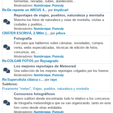
tormentas, nevadas, nubes, atardeceres...
Moderadores:
Nambroque
,
Punsuly
Re:De repente un ARCUS 4...
por
tinydicarl
Reportajes de viajes, pueblos, naturaleza y montaña
Muestra tus fotos de naturaleza y rutas de montaña, visitas a
ciudades y pueblos,...
Moderadores:
Nambroque
,
Punsuly
CRÁTER ESCRIVÁ, 2.580m (...
por
jefoce
Fotografía
Foro para que hablemos sobre cámaras, novedades, compra-
venta, webs especializadas, técnicas de edición de fotos,
concursos, etc...
Moderadores:
Nambroque
,
Punsuly
Re:COLGAR FOTOS
por
Reysagrado
Los mejores reportajes de Meteored
Una selección de los mejores reportajes colgados por los foreros.
Moderadores:
Nambroque
,
Punsuly
Re:Supercélula clásica c...
por
rayo
Subforos
Puramente "meteo"
Viajes, pueblos, naturaleza y montaña
Concursos fotográficos
Nuevo subforo donde encontrarás todo lo relativo a los concursos
de fotografía meteorológica que se van organizando, tanto en este
foro como desde otras entidades.
Moderadores:
Nambroque
,
Punsuly