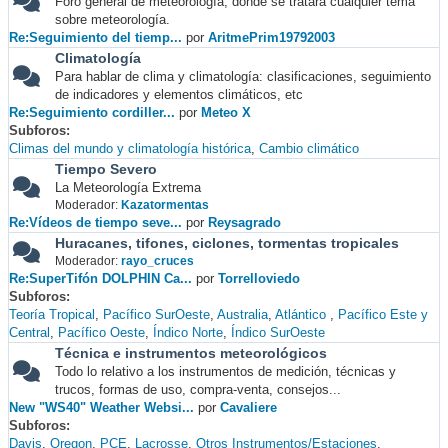
Foro general de meteorología, donde se tratará cualquier tema
sobre meteorología.
Re:Seguimiento del tiemp...
por
AritmePrim19792003
Climatología
Para hablar de clima y climatología: clasificaciones, seguimiento
de indicadores y elementos climáticos, etc
Re:Seguimiento cordiller...
por
Meteo X
Subforos
Climas del mundo y climatología histórica
Cambio climático
Tiempo Severo
La Meteorología Extrema
Moderador:
Kazatormentas
Re:Vídeos de tiempo seve...
por
Reysagrado
Huracanes, tifones, ciclones, tormentas tropicales
Moderador:
rayo_cruces
Re:SuperTifón DOLPHIN Ca...
por
Torrelloviedo
Subforos
Teoría Tropical
Pacífico SurOeste
Australia
Atlántico
Pacífico Este y
Central
Pacífico Oeste
Índico Norte
Índico SurOeste
Técnica e instrumentos meteorológicos
Todo lo relativo a los instrumentos de medición, técnicas y
trucos, formas de uso, compra-venta, consejos...
New "WS40" Weather Websi...
por
Cavaliere
Subforos
Davis
Oregon
PCE
Lacrosse
Otros Instrumentos/Estaciones