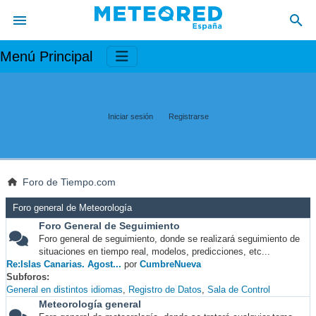
Menú Principal
Iniciar sesión
Registrarse
Foro de Tiempo.com
Foro general de Meteorología
Foro General de Seguimiento
Foro general de seguimiento, donde se realizará seguimiento de
situaciones en tiempo real, modelos, predicciones, etc...
Re:Islas Canarias. Agost...
por
CumbreNueva
Subforos
General en distintos idiomas
Registro de Datos
Sala de Control
Meteorología general