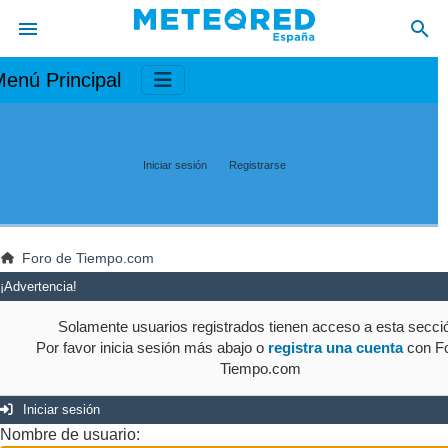
enú Principal
Iniciar sesión
Registrarse
Foro de Tiempo.com
¡Advertencia!
Solamente usuarios registrados tienen acceso a esta secci
Por favor inicia sesión más abajo o
registra una cuenta
con Fo
Tiempo.com
Iniciar sesión
Nombre de usuario: