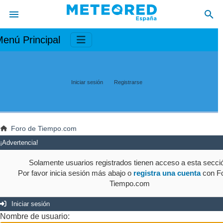
enú Principal
Iniciar sesión
Registrarse
Foro de Tiempo.com
¡Advertencia!
Solamente usuarios registrados tienen acceso a esta secci
Por favor inicia sesión más abajo o
registra una cuenta
con Fo
Tiempo.com
Iniciar sesión
Nombre de usuario: