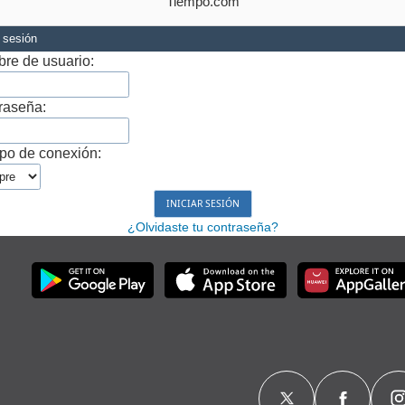
Tiempo.com
r sesión
re de usuario:
raseña:
po de conexión:
¿Olvidaste tu contraseña?