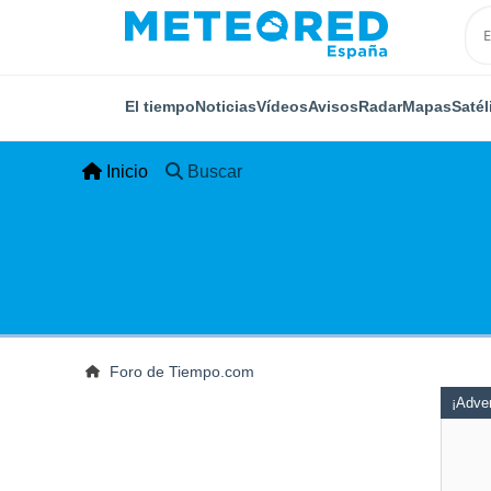
El tiempo
Noticias
Vídeos
Avisos
Radar
Mapas
Satél
Inicio
Buscar
Foro de Tiempo.com
¡Adver