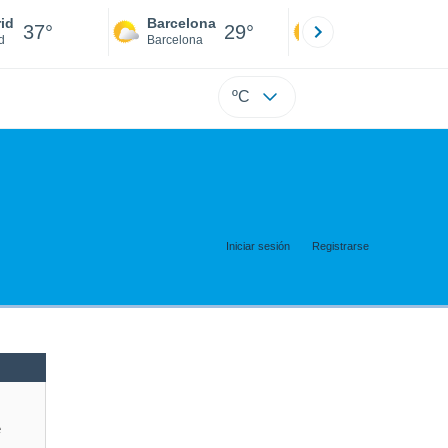
id
Barcelona
Sevilla
37°
29°
39°
d
Barcelona
Sevilla
ºC
Iniciar sesión
Registrarse
e