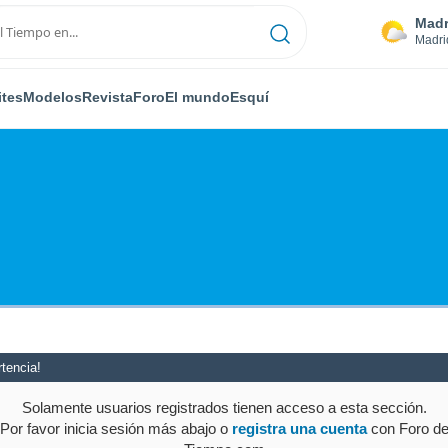
Madr
Madri
ites
Modelos
Revista
Foro
El mundo
Esquí
tencia!
Solamente usuarios registrados tienen acceso a esta sección.
Por favor inicia sesión más abajo o
registra una cuenta
con Foro d