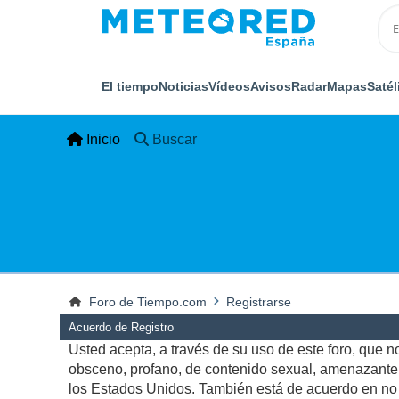
El tiempo
Noticias
Vídeos
Avisos
Radar
Mapas
Satél
Inicio
Buscar
Foro de Tiempo.com
Registrarse
Acuerdo de Registro
Usted acepta, a través de su uso de este foro, que no 
obsceno, profano, de contenido sexual, amenazante, q
los Estados Unidos. También está de acuerdo en no p