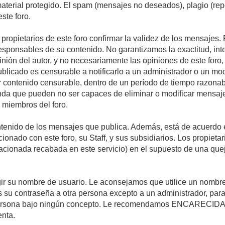
 material protegido. El spam (mensajes no deseados), plagio (r
ste foro.
s propietarios de este foro confirmar la validez de los mensaje
esponsables de su contenido. No garantizamos la exactitud, int
ón del autor, y no necesariamente las opiniones de este foro, su
licado es censurable a notificarlo a un administrador o un mode
ar contenido censurable, dentro de un período de tiempo razonab
enda que pueden no ser capaces de eliminar o modificar mensaje
s miembros del foro.
tenido de los mensajes que publica. Además, está de acuerdo e
acionado con este foro, su Staff, y sus subsidiarios. Los propiet
relacionada recabada en este servicio) en el supuesto de una qu
elegir su nombre de usuario. Le aconsejamos que utilice un nomb
s su contraseña a otra persona excepto a un administrador, para
ersona bajo ningún concepto. Le recomendamos ENCARECIDA
enta.