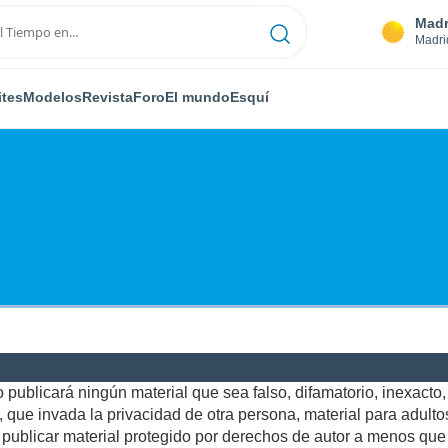
Madr
Madri
ites
Modelos
Revista
Foro
El mundo
Esquí
publicará ningún material que sea falso, difamatorio, inexacto, a
ue invada la privacidad de otra persona, material para adultos,
ublicar material protegido por derechos de autor a menos que u