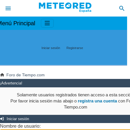
enú Principal
Iniciar sesión
Registrarse
Foro de Tiempo.com
¡Advertencia!
Solamente usuarios registrados tienen acceso a esta secci
Por favor inicia sesión más abajo o
registra una cuenta
con Fo
Tiempo.com
Iniciar sesión
Nombre de usuario: