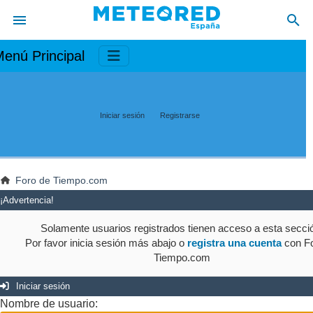
enú Principal
Iniciar sesión
Registrarse
Foro de Tiempo.com
¡Advertencia!
Solamente usuarios registrados tienen acceso a esta secci
Por favor inicia sesión más abajo o
registra una cuenta
con Fo
Tiempo.com
Iniciar sesión
Nombre de usuario: