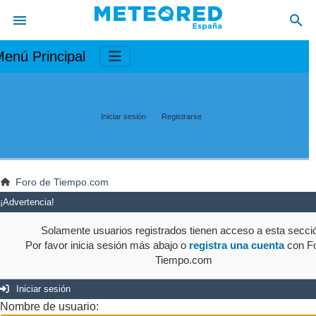
enú Principal
Iniciar sesión
Registrarse
Foro de Tiempo.com
¡Advertencia!
Solamente usuarios registrados tienen acceso a esta secci
Por favor inicia sesión más abajo o
registra una cuenta
con Fo
Tiempo.com
Iniciar sesión
Nombre de usuario: