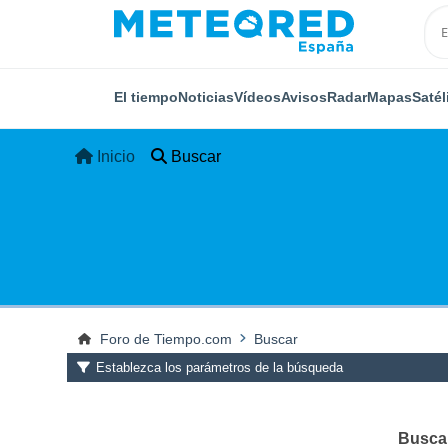
El tiempo
Noticias
Vídeos
Avisos
Radar
Mapas
Satél
Inicio
Buscar
Foro de Tiempo.com
Buscar
Establezca los parámetros de la búsqueda
Buscar