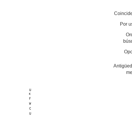
Coincide
Por u
Or
bús
Opc
Antigüed
me