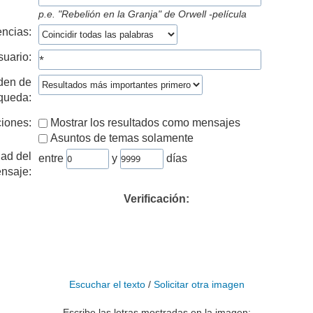
p.e.
"Rebelión en la Granja" de Orwell -película
ncias:
suario:
den de
queda:
iones:
Mostrar los resultados como mensajes
Asuntos de temas solamente
ad del
entre
y
días
nsaje:
Verificación:
Escuchar el texto
/
Solicitar otra imagen
Escribe las letras mostradas en la imagen: