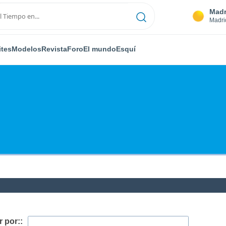
Madr
Madri
ites
Modelos
Revista
Foro
El mundo
Esquí
 por::