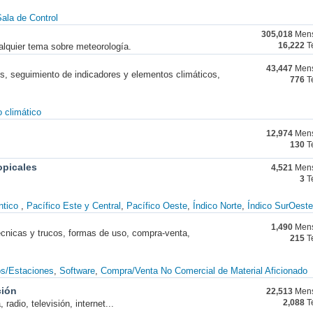
ala de Control
305,018
Mens
alquier tema sobre meteorología.
16,222
T
43,447
Mens
nes, seguimiento de indicadores y elementos climáticos,
776
T
 climático
12,974
Mens
130
T
opicales
4,521
Mens
3
T
ntico
Pacífico Este y Central
Pacífico Oeste
Índico Norte
Índico SurOeste
1,490
Mens
técnicas y trucos, formas de uso, compra-venta,
215
T
os/Estaciones
Software
Compra/Venta No Comercial de Material Aficionado
ción
22,513
Mens
radio, televisión, internet...
2,088
T