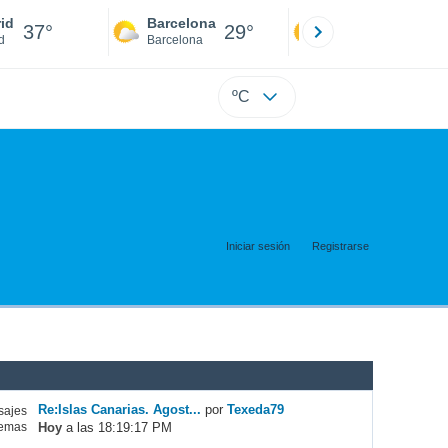
id
Barcelona
Sevilla
37°
29°
40°
d
Barcelona
Sevilla
ºC
Iniciar sesión
Registrarse
Re:Islas Canarias. Agost...
por
Texeda79
ajes
Hoy
a las 18:19:17 PM
emas