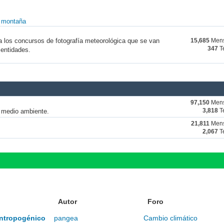
y montaña
a los concursos de fotografía meteorológica que se van
15,685
Mens
347
T
 entidades.
97,150
Mens
y medio ambiente.
3,818
T
21,811
Mens
2,067
T
Autor
Foro
 antropogénico
pangea
Cambio climático