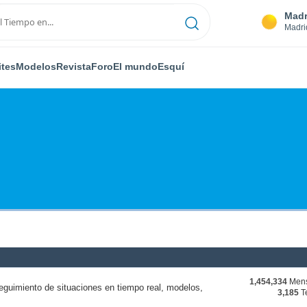
Madr
Madri
ites
Modelos
Revista
Foro
El mundo
Esquí
1,454,334
Mens
eguimiento de situaciones en tiempo real, modelos,
3,185
T