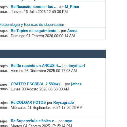
Re:Necesito conocer las ...
por
M_Pinar
ajes
Jueves 16 Julio 2026 12:49:36 PM
emas
Meteorología y técnicas de observación
Re:Topics de seguimiento...
por
Arena
ajes
Domingo 01 Febrero 2026 00:00:14 AM
emas
Re:De repente un ARCUS 4...
por
tinydicarl
ajes
Viernes 26 Diciembre 2025 00:17:03 AM
emas
CRÁTER ESCRIVÁ, 2.580m (...
por
jefoce
ajes
Lunes 03 Agosto 2026 08:38:00 AM
emas
Re:COLGAR FOTOS
por
Reysagrado
ajes
Miércoles 11 Septiembre 2024 17:02:26 PM
emas
Re:Supercélula clásica c...
por
rayo
ajes
Martes 04 Febrero 2025 17:15:14 PM
emas