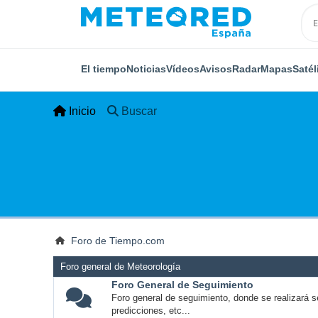
El tiempo
Noticias
Vídeos
Avisos
Radar
Mapas
Satél
Inicio
Buscar
Foro de Tiempo.com
Foro general de Meteorología
Foro General de Seguimiento
Foro general de seguimiento, donde se realizará s
predicciones, etc...