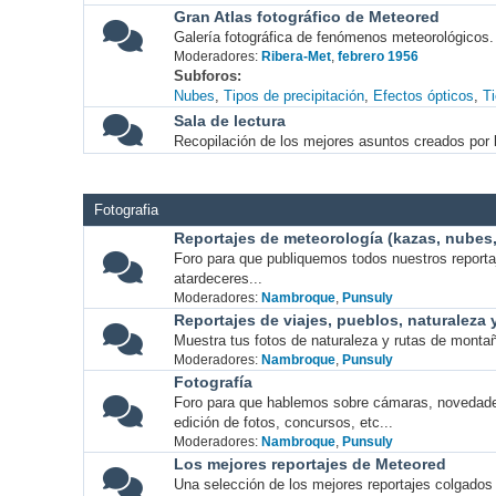
Gran Atlas fotográfico de Meteored
Galería fotográfica de fenómenos meteorológicos.
Moderadores:
Ribera-Met
,
febrero 1956
Subforos
Nubes
Tipos de precipitación
Efectos ópticos
T
Sala de lectura
Recopilación de los mejores asuntos creados por l
Fotografia
Reportajes de meteorología (kazas, nubes, 
Foro para que publiquemos todos nuestros report
atardeceres...
Moderadores:
Nambroque
,
Punsuly
Reportajes de viajes, pueblos, naturaleza
Muestra tus fotos de naturaleza y rutas de montañ
Moderadores:
Nambroque
,
Punsuly
Fotografía
Foro para que hablemos sobre cámaras, novedade
edición de fotos, concursos, etc...
Moderadores:
Nambroque
,
Punsuly
Los mejores reportajes de Meteored
Una selección de los mejores reportajes colgados 