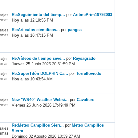
Re:Seguimiento del tiemp...
por
AritmePrim19792003
ajes
Hoy
a las 12:19:55 PM
emas
Re:Articulos científicos...
por
pangea
ajes
Hoy
a las 18:47:15 PM
emas
Re:Vídeos de tiempo seve...
por
Reysagrado
ajes
Jueves 25 Junio 2026 20:31:59 PM
emas
Re:SuperTifón DOLPHIN Ca...
por
Torrelloviedo
ajes
Hoy
a las 10:43:54 AM
emas
New "WS40" Weather Websi...
por
Cavaliere
ajes
Viernes 26 Junio 2026 17:49:49 PM
emas
Re:Meteo Campillos Sierr...
por
Meteo Campillos
ajes
Sierra
emas
Domingo 02 Agosto 2026 10:39:27 AM