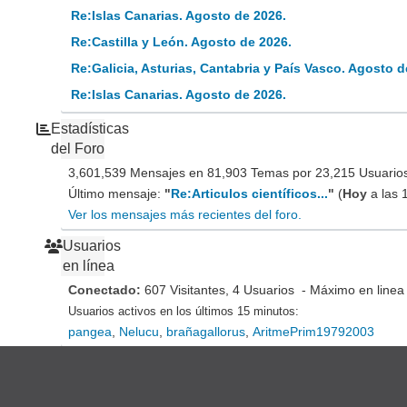
Re:Islas Canarias. Agosto de 2026.
Re:Castilla y León. Agosto de 2026.
Re:Galicia, Asturias, Cantabria y País Vasco. Agosto d
Re:Islas Canarias. Agosto de 2026.
Estadísticas
del Foro
3,601,539 Mensajes en 81,903 Temas por 23,215 Usuarios 
Último mensaje:
"
Re:Articulos científicos...
"
(
Hoy
a las 
Ver los mensajes más recientes del foro.
Usuarios
en línea
Conectado:
607 Visitantes, 4 Usuarios - Máximo en linea
Usuarios activos en los últimos 15 minutos:
pangea
,
Nelucu
,
brañagallorus
,
AritmePrim19792003