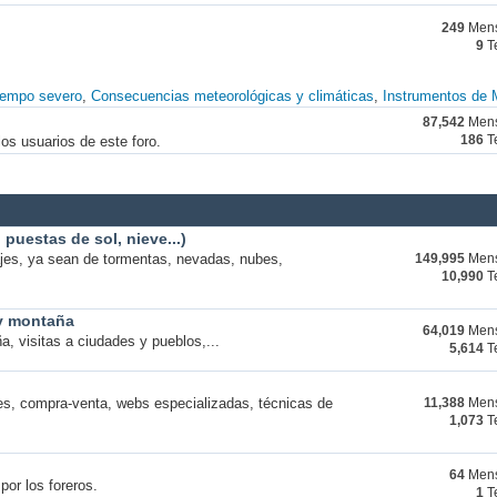
249
Mens
9
T
iempo severo
Consecuencias meteorológicas y climáticas
Instrumentos de 
87,542
Mens
os usuarios de este foro.
186
T
puestas de sol, nieve...)
ajes, ya sean de tormentas, nevadas, nubes,
149,995
Mens
10,990
T
 y montaña
64,019
Mens
a, visitas a ciudades y pueblos,...
5,614
T
s, compra-venta, webs especializadas, técnicas de
11,388
Mens
1,073
T
64
Mens
por los foreros.
1
T