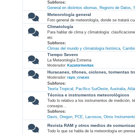
Subforos
General en distintos idiomas
Registro de Datos
S
Meteorología general
Foro general de meteorología, donde se tratará cu
Climatología
Para hablar de clima y climatología: clasificacio
etc
Subforos
Climas del mundo y climatología histórica
Cambio
Tiempo Severo
La Meteorología Extrema
Moderador:
Kazatormentas
Huracanes, tifones, ciclones, tormentas tr
Moderador:
rayo_cruces
Subforos
Teoría Tropical
Pacífico SurOeste
Australia
Atlá
Técnica e instrumentos meteorológicos
Todo lo relativo a los instrumentos de medición, 
consejos...
Subforos
Davis
Oregon
PCE
Lacrosse
Otros Instrument
Revista RAM y otros medios de comunica
Todo lo que se habla de la meteorología en prensa, 