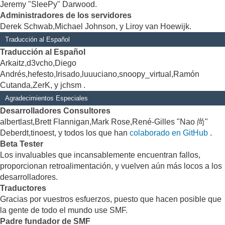
Jeremy "SleePy" Darwood.
Administradores de los servidores
Derek Schwab,Michael Johnson, y Liroy van Hoewijk.
Traducción al Español
Traducción al Español
Arkaitz,d3vcho,Diego
Andrés,hefesto,Irisado,luuuciano,snoopy_virtual,Ramón
Cutanda,ZerK, y jchsm .
Agradecimientos Especiales
Desarrolladores Consultores
albertlast,Brett Flannigan,Mark Rose,René-Gilles "Nao 尚"
Deberdt,tinoest, y todos los que han
colaborado en GitHub
.
Beta Tester
Los invaluables que incansablemente encuentran fallos,
proporcionan retroalimentación, y vuelven aún más locos a los
desarrolladores.
Traductores
Gracias por vuestros esfuerzos, puesto que hacen posible que
la gente de todo el mundo use SMF.
Padre fundador de SMF