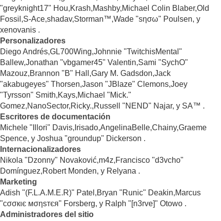
"greyknight17" Hou,Krash,Mashby,Michael Colin Blaber,Old
Fossil,S-Ace,shadav,Storman™,Wade "sησω" Poulsen, y
xenovanis .
Personalizadores
Diego Andrés,GL700Wing,Johnnie "TwitchisMental"
Ballew,Jonathan "vbgamer45" Valentin,Sami "SychO"
Mazouz,Brannon "B" Hall,Gary M. Gadsdon,Jack
"akabugeyes" Thorsen,Jason "JBlaze" Clemons,Joey
"Tyrsson" Smith,Kays,Michael "Mick."
Gomez,NanoSector,Ricky.,Russell "NEND" Najar, y SA™ .
Escritores de documentación
Michele "Illori" Davis,Irisado,AngelinaBelle,Chainy,Graeme
Spence, y Joshua "groundup" Dickerson .
Internacionalizadores
Nikola "Dzonny" Novaković,m4z,Francisco "d3vcho"
Domínguez,Robert Monden, y Relyana .
Marketing
Adish "(F.L.A.M.E.R)" Patel,Bryan "Runic" Deakin,Marcus
"cσσкιє мσηѕтєя" Forsberg, y Ralph "[n3rve]" Otowo .
Administradores del sitio