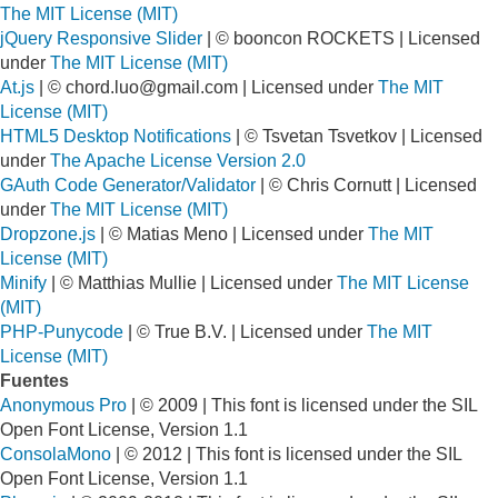
The MIT License (MIT)
jQuery Responsive Slider
| © booncon ROCKETS | Licensed
under
The MIT License (MIT)
At.js
| ©
chord.luo@gmail.com
| Licensed under
The MIT
License (MIT)
HTML5 Desktop Notifications
| © Tsvetan Tsvetkov | Licensed
under
The Apache License Version 2.0
GAuth Code Generator/Validator
| © Chris Cornutt | Licensed
under
The MIT License (MIT)
Dropzone.js
| © Matias Meno | Licensed under
The MIT
License (MIT)
Minify
| © Matthias Mullie | Licensed under
The MIT License
(MIT)
PHP-Punycode
| © True B.V. | Licensed under
The MIT
License (MIT)
Fuentes
Anonymous Pro
| © 2009 | This font is licensed under the SIL
Open Font License, Version 1.1
ConsolaMono
| © 2012 | This font is licensed under the SIL
Open Font License, Version 1.1