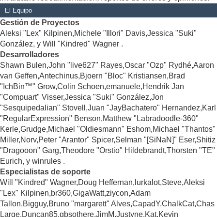
El Equipo
Gestión de Proyectos
Aleksi "Lex" Kilpinen,Michele "Illori" Davis,Jessica "Suki"
González, y Will "Kindred" Wagner .
Desarrolladores
Shawn Bulen,John "live627" Rayes,Oscar "Ozp" Rydhé,Aaron
van Geffen,Antechinus,Bjoern "Bloc" Kristiansen,Brad
"IchBin™" Grow,Colin Schoen,emanuele,Hendrik Jan
"Compuart" Visser,Jessica "Suki" González,Jon
"Sesquipedalian" Stovell,Juan "JayBachatero" Hernandez,Karl
"RegularExpression" Benson,Matthew "Labradoodle-360"
Kerle,Grudge,Michael "Oldiesmann" Eshom,Michael "Thantos"
Miller,Norv,Peter "Arantor" Spicer,Selman "[SiNaN]" Eser,Shitiz
"Dragooon" Garg,Theodore "Orstio" Hildebrandt,Thorsten "TE"
Eurich, y winrules .
Especialistas de soporte
Will "Kindred" Wagner,Doug Heffernan,lurkalot,Steve,Aleksi
"Lex" Kilpinen,br360,GigaWatt,ziycon,Adam
Tallon,Bigguy,Bruno "margarett" Alves,CapadY,ChalkCat,Chas
Large,Duncan85,gbsothere,JimM,Justyne,Kat,Kevin