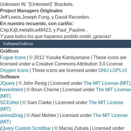
Unknown W. "[Unknown]" Brackets.
Project Managers Originales
Jeff Lewis,Joseph Fung, y David Recordon.
En nuestro recuerdo, con cariño:
Crip,K@,metallica48423, y Paul_Pauline .
Y para todos los que hayamos podido omitir, ¡gracias!
Software/Gráficos
Gráficos
Fugue Icons
| © 2012 Yusuke Kamiyamane | These icons are
licensed under a Creative Commons Attribution 3.0 License
Oxygen Icons
| These icons are licensed under
GNU LGPLv3
Software
JQuery
| © John Resig | Licensed under
The MIT License (MIT)
hoverIntent
| © Brian Cherne | Licensed under
The MIT License
(MIT)
SCEditor
| © Sam Clarke | Licensed under
The MIT License
(MIT)
animaDrag
| © Abel Mohler | Licensed under
The MIT License
(MIT)
jQuery Custom Scrollbar
| © Maciej Zubala | Licensed under