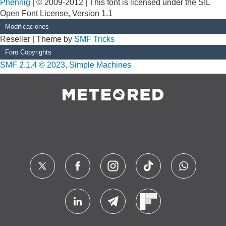
Phennig
| © 2009-2012 | This font is licensed under the SIL
Open Font License, Version 1.1
Modificaciones
Reseller | Theme by
SMF Tricks
Foro Copyrights
SMF 2.1.4 © 2023
,
Simple Machines