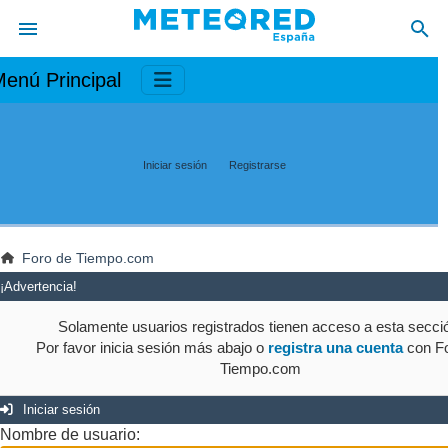
enú Principal
Iniciar sesión
Registrarse
Foro de Tiempo.com
¡Advertencia!
Solamente usuarios registrados tienen acceso a esta secci
Por favor inicia sesión más abajo o
registra una cuenta
con Fo
Tiempo.com
Iniciar sesión
Nombre de usuario: