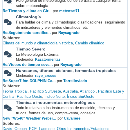
Foro general de meteorología, donde se tratará cualquier tema
sobre meteorología.
Re:Tiempo y clima en Gir...
por
meteosat71
Climatología
Para hablar de clima y climatología: clasificaciones, seguimiento
de indicadores y elementos climáticos, etc
Re:Seguimiento cordiller...
por
Reysagrado
Subforos
Climas del mundo y climatología histórica
Cambio climático
Tiempo Severo
La Meteorología Extrema
Moderador:
Kazatormentas
Re:Vídeos de tiempo seve...
por
Reysagrado
Huracanes, tifones, ciclones, tormentas tropicales
Moderador:
rayo_cruces
Re:SuperTifón DOLPHIN Ca...
por
Torrelloviedo
Subforos
Teoría Tropical
Pacífico SurOeste
Australia
Atlántico
Pacífico Este y
Central
Pacífico Oeste
Índico Norte
Índico SurOeste
Técnica e instrumentos meteorológicos
Todo lo relativo a los instrumentos de medición, técnicas y
trucos, formas de uso, compra-venta, consejos...
New "WS40" Weather Websi...
por
Cavaliere
Subforos
Davis
Oregon
PCE
Lacrosse
Otros Instrumentos/Estaciones