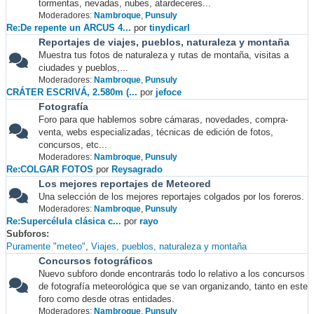
tormentas, nevadas, nubes, atardeceres...
Moderadores:
Nambroque
,
Punsuly
Re:De repente un ARCUS 4...
por
tinydicarl
Reportajes de viajes, pueblos, naturaleza y montaña
Muestra tus fotos de naturaleza y rutas de montaña, visitas a
ciudades y pueblos,...
Moderadores:
Nambroque
,
Punsuly
CRÁTER ESCRIVÁ, 2.580m (...
por
jefoce
Fotografía
Foro para que hablemos sobre cámaras, novedades, compra-
venta, webs especializadas, técnicas de edición de fotos,
concursos, etc...
Moderadores:
Nambroque
,
Punsuly
Re:COLGAR FOTOS
por
Reysagrado
Los mejores reportajes de Meteored
Una selección de los mejores reportajes colgados por los foreros.
Moderadores:
Nambroque
,
Punsuly
Re:Supercélula clásica c...
por
rayo
Subforos
Puramente "meteo"
Viajes, pueblos, naturaleza y montaña
Concursos fotográficos
Nuevo subforo donde encontrarás todo lo relativo a los concursos
de fotografía meteorológica que se van organizando, tanto en este
foro como desde otras entidades.
Moderadores:
Nambroque
,
Punsuly