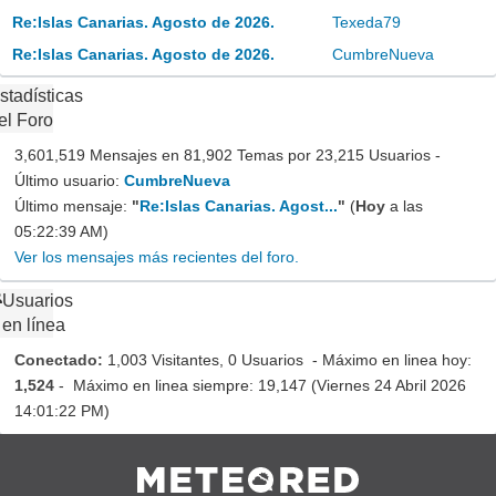
Re:Islas Canarias. Agosto de 2026.
Texeda79
Re:Islas Canarias. Agosto de 2026.
CumbreNueva
stadísticas
el Foro
3,601,519 Mensajes en 81,902 Temas por 23,215 Usuarios -
Último usuario:
CumbreNueva
Último mensaje:
"
Re:Islas Canarias. Agost...
"
(
Hoy
a las
05:22:39 AM)
Ver los mensajes más recientes del foro.
Usuarios
en línea
Conectado:
1,003 Visitantes, 0 Usuarios - Máximo en linea hoy:
1,524
- Máximo en linea siempre: 19,147 (Viernes 24 Abril 2026
14:01:22 PM)