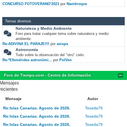
CONCURSO FOTOVERANO'2021
por
Nambroque
Temas diversos
Naturaleza y Medio Ambiente
Foro para tratar cualquier tema sobre naturaleza y medio
ambiente.
Re:ADIVINA EL PARAJE!!!!
por
avispa
Astronomía
Todo sobre la observación del "otro" cielo.
Re:*Efemérides astronómi...
por
PolVen
Foro de Tiempo.com - Centro de Información
Mensajes
recientes
Mensaje
Autor
Re:Islas Canarias. Agosto de 2026.
Texeda79
Re:Islas Canarias. Agosto de 2026.
Texeda79
Re:Islas Canarias. Agosto de 2026.
Texeda79