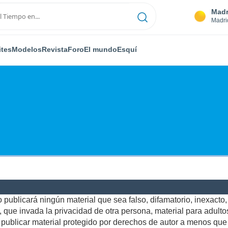
Madr
Madri
ites
Modelos
Revista
Foro
El mundo
Esquí
publicará ningún material que sea falso, difamatorio, inexacto, a
ue invada la privacidad de otra persona, material para adultos,
ublicar material protegido por derechos de autor a menos que u