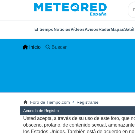
El tiempo
Noticias
Vídeos
Avisos
Radar
Mapas
Satél
Inicio
Buscar
Foro de Tiempo.com
Registrarse
Acuerdo de Registro
Usted acepta, a través de su uso de este foro, que no 
obsceno, profano, de contenido sexual, amenazante, q
los Estados Unidos. También está de acuerdo en no p