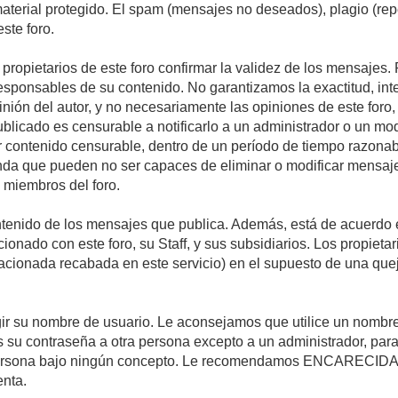
 material protegido. El spam (mensajes no deseados), plagio (r
ste foro.
s propietarios de este foro confirmar la validez de los mensaje
esponsables de su contenido. No garantizamos la exactitud, int
ón del autor, y no necesariamente las opiniones de este foro, su
licado es censurable a notificarlo a un administrador o un mode
ar contenido censurable, dentro de un período de tiempo razonab
enda que pueden no ser capaces de eliminar o modificar mensaje
s miembros del foro.
tenido de los mensajes que publica. Además, está de acuerdo e
acionado con este foro, su Staff, y sus subsidiarios. Los propiet
relacionada recabada en este servicio) en el supuesto de una qu
elegir su nombre de usuario. Le aconsejamos que utilice un nomb
s su contraseña a otra persona excepto a un administrador, para
ersona bajo ningún concepto. Le recomendamos ENCARECIDA
enta.