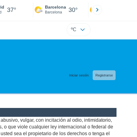
id
Barcelona
Sevilla
37°
30°
40°
d
Barcelona
Sevilla
ºC
Iniciar sesión
Registrarse
busivo, vulgar, con incitación al odio, intimidatorio,
 o que viole cualquier ley internacional o federal de
sted sea el propietario de los derechos o tenga el