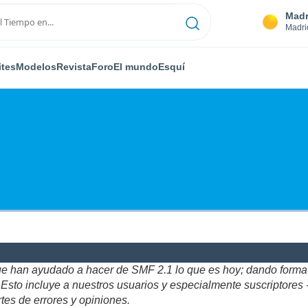
Madr
Madri
ites
Modelos
Revista
Foro
El mundo
Esquí
ue han ayudado a hacer de SMF 2.1 lo que es hoy; dando forma y
to incluye a nuestros usuarios y especialmente suscriptores - gr
tes de errores y opiniones.