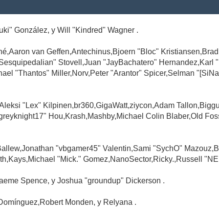
Suki" González, y Will "Kindred" Wagner .
é,Aaron van Geffen,Antechinus,Bjoern "Bloc" Kristiansen,Br
"Sesquipedalian" Stovell,Juan "JayBachatero" Hernandez,Karl
l "Thantos" Miller,Norv,Peter "Arantor" Spicer,Selman "[SiNa
,Aleksi "Lex" Kilpinen,br360,GigaWatt,ziycon,Adam Tallon,Big
greyknight17" Hou,Krash,Mashby,Michael Colin Blaber,Old Fo
Ballew,Jonathan "vbgamer45" Valentin,Sami "SychO" Mazouz,B
th,Kays,Michael "Mick." Gomez,NanoSector,Ricky.,Russell "NE
,Graeme Spence, y Joshua "groundup" Dickerson .
Domínguez,Robert Monden, y Relyana .