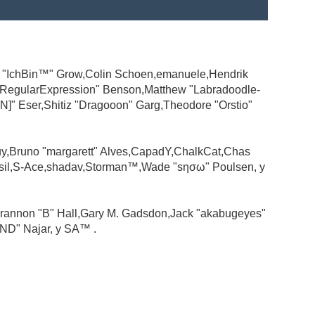
ad "IchBin™" Grow,Colin Schoen,emanuele,Hendrik
 "RegularExpression" Benson,Matthew "Labradoodle-
N]" Eser,Shitiz "Dragooon" Garg,Theodore "Orstio"
guy,Bruno "margarett" Alves,CapadY,ChalkCat,Chas
ssil,S-Ace,shadav,Storman™,Wade "sησω" Poulsen, y
rannon "B" Hall,Gary M. Gadsdon,Jack "akabugeyes"
ND" Najar, y SA™ .