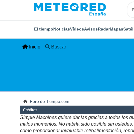
El tiempo
Noticias
Vídeos
Avisos
Radar
Mapas
Satél
Inicio
Buscar
Foro de Tiempo.com
Créditos
Simple Machines quiere dar las gracias a todos los q
malos momentos. No habría sido posible sin ustedes. Es
como proporcionar invaluable retroalimentación, repor