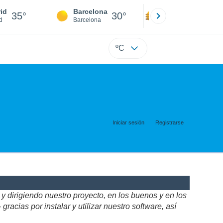
id
Barcelona
Sevilla
35°
30°
37°
d
Barcelona
Sevilla
ºC
Iniciar sesión
Registrarse
 dirigiendo nuestro proyecto, en los buenos y en los
acias por instalar y utilizar nuestro software, así