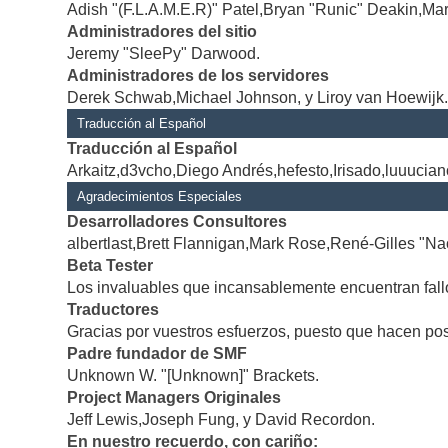
Adish "(F.L.A.M.E.R)" Patel,Bryan "Runic" Deakin,Mar
Administradores del sitio
Jeremy "SleePy" Darwood.
Administradores de los servidores
Derek Schwab,Michael Johnson, y Liroy van Hoewijk
Traducción al Español
Traducción al Español
Arkaitz,d3vcho,Diego Andrés,hefesto,Irisado,luuucia
Agradecimientos Especiales
Desarrolladores Consultores
albertlast,Brett Flannigan,Mark Rose,René-Gilles "Na
Beta Tester
Los invaluables que incansablemente encuentran fallo
Traductores
Gracias por vuestros esfuerzos, puesto que hacen po
Padre fundador de SMF
Unknown W. "[Unknown]" Brackets.
Project Managers Originales
Jeff Lewis,Joseph Fung, y David Recordon.
En nuestro recuerdo, con cariño: