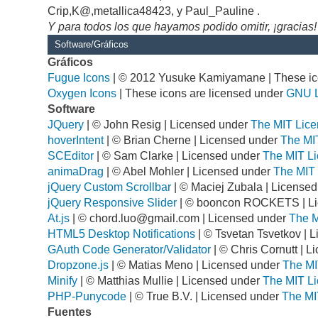
Crip,K@,metallica48423, y Paul_Pauline .
Y para todos los que hayamos podido omitir, ¡gracias!
Software/Gráficos
Gráficos
Fugue Icons
| © 2012 Yusuke Kamiyamane | These ico
Oxygen Icons
| These icons are licensed under
GNU 
Software
JQuery
| © John Resig | Licensed under
The MIT Lice
hoverIntent
| © Brian Cherne | Licensed under
The MI
SCEditor
| © Sam Clarke | Licensed under
The MIT Li
animaDrag
| © Abel Mohler | Licensed under
The MIT 
jQuery Custom Scrollbar
| © Maciej Zubala | License
jQuery Responsive Slider
| © booncon ROCKETS | L
At.js
| ©
chord.luo@gmail.com
| Licensed under
The M
HTML5 Desktop Notifications
| © Tsvetan Tsvetkov | 
GAuth Code Generator/Validator
| © Chris Cornutt | 
Dropzone.js
| © Matias Meno | Licensed under
The MI
Minify
| © Matthias Mullie | Licensed under
The MIT Li
PHP-Punycode
| © True B.V. | Licensed under
The MI
Fuentes