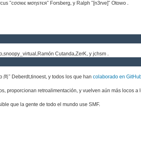
cus "cσσкιє мσηѕтєя" Forsberg, y Ralph "[n3rve]" Otowo .
.
no,snoopy_virtual,Ramón Cutanda,ZerK, y jchsm .
o 尚" Deberdt,tinoest, y todos los que han
colaborado en GitHu
s, proporcionan retroalimentación, y vuelven aún más locos a l
sible que la gente de todo el mundo use SMF.