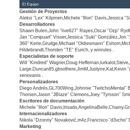
El Equipo
Gestión de Proyectos
Aleksi "Lex" Kilpinen,Michele "Illori" Davis,Jessica "
Desarrolladores
Shawn Bulen,John "live627" Rayes,Oscar "Ozp" Rydh
Jan "Compuart" Visser,Jessica "Suki" González,Jon 
360" Kerle,Grudge,Michael "Oldiesmann" Eshom,Michae
Hildebrandt,Thorsten "TE" Eurich, y winrules .
Especialistas de soporte
Will "Kindred" Wagner,Doug Heffernan,lurkalot,Steve
Large,Duncan85,gbsothere,JimM,Justyne,Kat,Kevin "
xenovanis .
Personalizadores
Diego Andrés,GL700Wing,Johnnie "TwitchisMental" 
Thorsen,Jason "JBlaze" Clemons,Joey "Tyrsson" Smi
Escritores de documentación
Michele "Illori" Davis,Irisado,AngelinaBelle,Chainy
Internacionalizadores
Nikola "Dzonny" Novaković,m4z,Francisco "d3vcho" 
Marketing